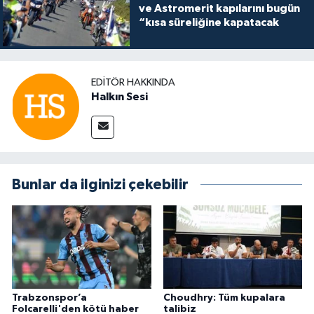
ve Astromerit kapılarını bugün
“kısa süreliğine kapatacak
EDITÖR HAKKINDA
Halkın Sesi
Bunlar da ilginizi çekebilir
Trabzonspor’a
Choudhry: Tüm kupalara
Folcarelli'den kötü haber
talibiz