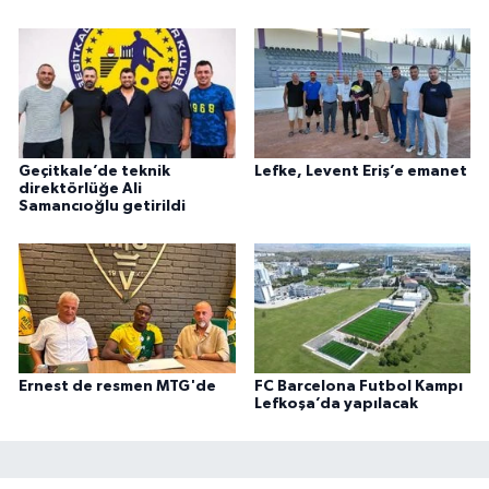
Geçitkale’de teknik
Lefke, Levent Eriş’e emanet
direktörlüğe Ali
Samancıoğlu getirildi
Ernest de resmen MTG'de
FC Barcelona Futbol Kampı
Lefkoşa’da yapılacak