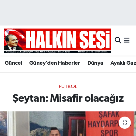
Nöbetçi Eczaneler
Hava Durumu
Trafik Durumu
Güncel
Güney'den Haberler
Dünya
Ayaklı Ga
Puan Durumu ve Fikstür
Tüm Manşetler
FUTBOL
Şeytan: Misafir olacağız
Son Dakika Haberleri
Haber Arşivi