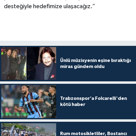
desteğiyle hedefimize ulaşacağız.”
Ünlü müzisyenin eşine bıraktığı
miras gündem oldu
Trabzonspor’a Folcarelli'den
kötü haber
Rum motosikletliler, Bostancı