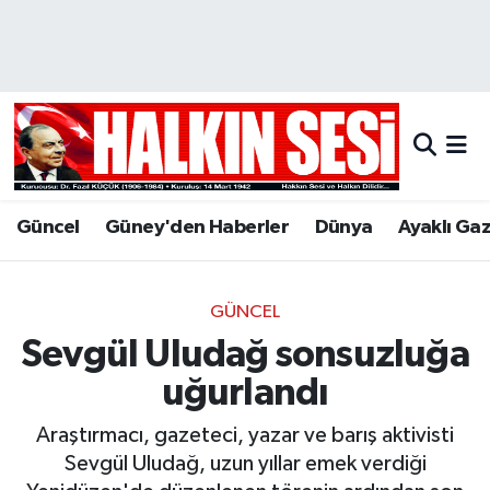
Nöbetçi Eczaneler
Hava Durumu
Trafik Durumu
Güncel
Güney'den Haberler
Dünya
Ayaklı Ga
Puan Durumu ve Fikstür
Tüm Manşetler
GÜNCEL
Sevgül Uludağ sonsuzluğa
Son Dakika Haberleri
uğurlandı
Haber Arşivi
Araştırmacı, gazeteci, yazar ve barış aktivisti
Sevgül Uludağ, uzun yıllar emek verdiği