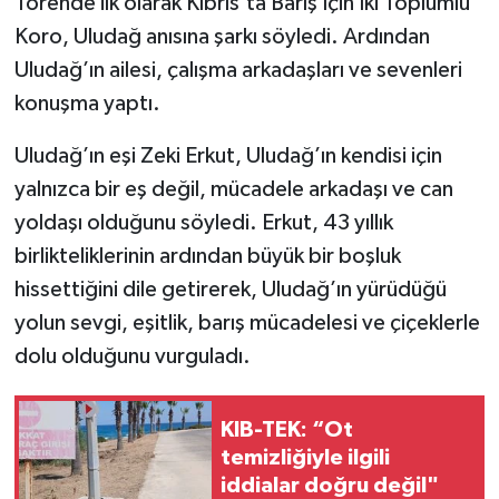
Törende ilk olarak Kıbrıs’ta Barış İçin İki Toplumlu
Koro, Uludağ anısına şarkı söyledi. Ardından
Uludağ’ın ailesi, çalışma arkadaşları ve sevenleri
konuşma yaptı.
Uludağ’ın eşi Zeki Erkut, Uludağ’ın kendisi için
yalnızca bir eş değil, mücadele arkadaşı ve can
yoldaşı olduğunu söyledi. Erkut, 43 yıllık
birlikteliklerinin ardından büyük bir boşluk
hissettiğini dile getirerek, Uludağ’ın yürüdüğü
yolun sevgi, eşitlik, barış mücadelesi ve çiçeklerle
dolu olduğunu vurguladı.
KIB-TEK: “Ot
temizliğiyle ilgili
iddialar doğru değil"