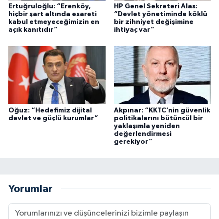
Ertuğruloğlu: “Erenköy,
HP Genel Sekreteri Alas:
hiçbir şart altında esareti
“Devlet yönetiminde köklü
kabul etmeyeceğimizin en
bir zihniyet değişimine
açık kanıtıdır”
ihtiyaç var”
Oğuz: “Hedefimiz dijital
Akpınar: “KKTC’nin güvenlik
devlet ve güçlü kurumlar”
politikalarını bütüncül bir
yaklaşımla yeniden
değerlendirmesi
gerekiyor”
Yorumlar