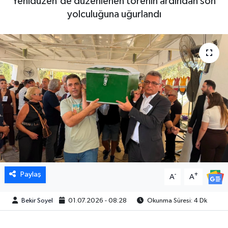
Yenidüzen'de düzenlenen törenin ardından son
yolculuğuna uğurlandı
Paylaş
-
+
A
A
Bekir Soyel
01.07.2026 - 08:28
Okunma Süresi: 4 Dk