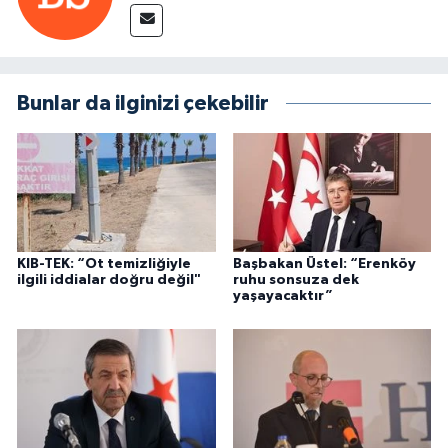
Bunlar da ilginizi çekebilir
KIB-TEK: “Ot temizliğiyle
Başbakan Üstel: “Erenköy
ilgili iddialar doğru değil"
ruhu sonsuza dek
yaşayacaktır”