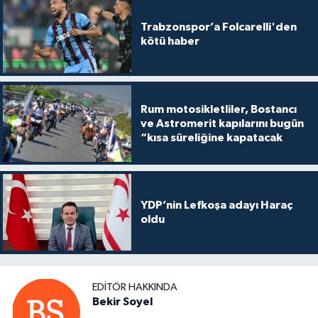
Trabzonspor’a Folcarelli'den
kötü haber
Rum motosikletliler, Bostancı
ve Astromerit kapılarını bugün
“kısa süreliğine kapatacak
YDP’nin Lefkoşa adayı Haraç
oldu
EDITÖR HAKKINDA
Bekir Soyel