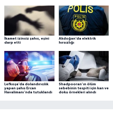
İkamet izinsiz şahıs, eşini
Akdoğan’da elektrik
darp etti
hırsızlığı
Lefkoşa’da dolandırıcılık
Shadpooran’ın ölüm
yapan şahıs Ercan
sebebinin tespiti için kan ve
Havalimanı'nda tutuklandı
doku örnekleri alındı