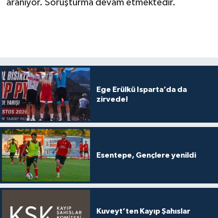
aranıyor. Soruşturma devam etmektedir.
Ege Erülkü Isparta’da da
zirvede!
Esentepe, Gençlere yenildi
Kuveyt’ten Kayıp Şahıslar