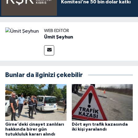
Komitesi’ne 50 bin dolar katkı
WEB EDITÖR
Ümit Şeyhun
Bunlar da ilginizi çekebilir
Girne’deki cinayet zanlıları
Dört ayrı trafik kazasında
hakkında birer gün
iki kişi yaralandı
tutukluluk kararı alındı