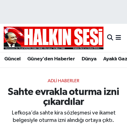
Nöbetçi Eczaneler
Hava Durumu
Trafik Durumu
Güncel
Güney'den Haberler
Dünya
Ayaklı Ga
Puan Durumu ve Fikstür
Tüm Manşetler
ADLI HABERLER
Sahte evrakla oturma izni
Son Dakika Haberleri
çıkardılar
Haber Arşivi
Lefkoşa’da sahte kira sözleşmesi ve ikamet
belgesiyle oturma izni alındığı ortaya çıktı.