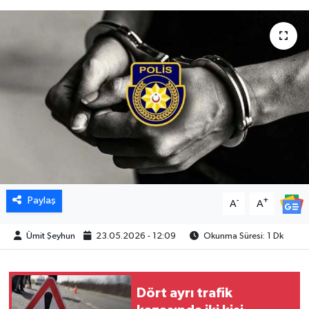
Paylaş
-
+
A
A
Ümit Şeyhun
23.05.2026 - 12:09
Okunma Süresi: 1 Dk
Dört ayrı trafik