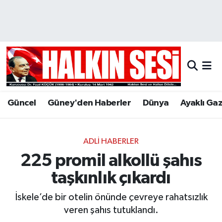
Nöbetçi Eczaneler
Hava Durumu
Trafik Durumu
Güncel
Güney'den Haberler
Dünya
Ayaklı Ga
Puan Durumu ve Fikstür
Tüm Manşetler
ADLI HABERLER
225 promil alkollü şahıs
Son Dakika Haberleri
taşkınlık çıkardı
Haber Arşivi
İskele’de bir otelin önünde çevreye rahatsızlık
veren şahıs tutuklandı.