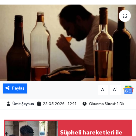
Paylaş
-
+
A
A
Ümit Şeyhun
23.05.2026 - 12:11
Okunma Süresi: 1 Dk
Şüpheli hareketleri ile