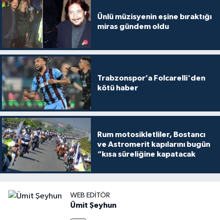
Ünlü müzisyenin eşine bıraktığı
miras gündem oldu
Trabzonspor’a Folcarelli'den
kötü haber
Rum motosikletliler, Bostancı
ve Astromerit kapılarını bugün
“kısa süreliğine kapatacak
WEB EDITÖR
Ümit Şeyhun