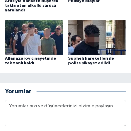
Aracıyla bankete düşerek
Polisiye olaylar
takla atan alkollü sürücü
yaralandı
Allanazarov cinayetinde
Şüpheli hareketleri ile
tek zanlı kaldı
polise şikayet edildi
Yorumlar