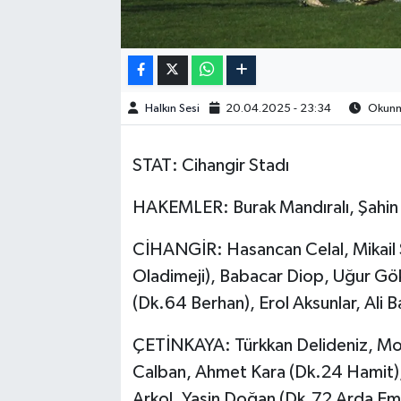
Halkın Sesi
20.04.2025 - 23:34
Okunma
STAT: Cihangir Stadı
HAKEMLER: Burak Mandıralı, Şahin
CİHANGİR: Hasancan Celal, Mikail S
Oladimeji), Babacar Diop, Uğur G
(Dk.64 Berhan), Erol Aksunlar, Ali
ÇETİNKAYA: Türkkan Delideniz, Mou
Calban, Ahmet Kara (Dk.24 Hamit)
Arkol, Yasin Doğan (Dk.72 Arda Em