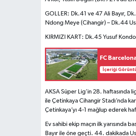
GOLLER: Dk.41 ve 47 Ali Bayır, D
Ndong Meye (Cihangir) – Dk.44 Us
KIRMIZI KART: Dk.45 Yusuf Kondoz
FC Barcelona
İçeriği Görünt
AKSA Süper Lig’in 28. haftasında lig
ile Çetinkaya Cihangir Stadı’nda kar
Çetinkaya’yı 4-1 mağlup ederek haf
Ev sahibi ekip maçın ilk yarısında ba
Bayır ile öne geçti. 44. dakikada U