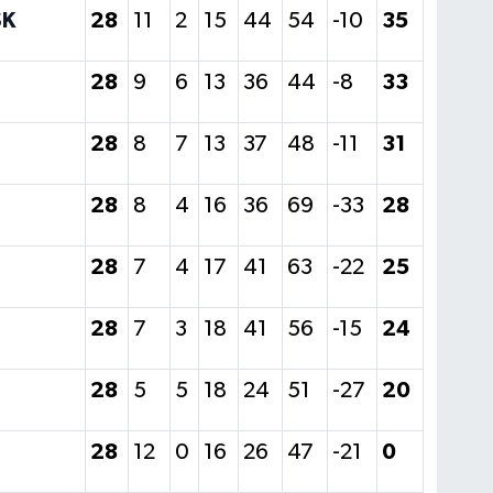
SK
28
11
2
15
44
54
-10
35
28
9
6
13
36
44
-8
33
28
8
7
13
37
48
-11
31
28
8
4
16
36
69
-33
28
28
7
4
17
41
63
-22
25
28
7
3
18
41
56
-15
24
28
5
5
18
24
51
-27
20
28
12
0
16
26
47
-21
0