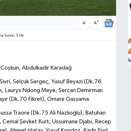
-
+
A
A
 Süresi: 5 Dk
 Coşkun, Abdulkadir Karadağ
ivri, Selçuk Sergeç, Yusuf Beyazi (Dk.76
ök, Laurys Ndong Meye, Sercan Demirman
 Bayır (Dk.70 Fikret), Omare Gassama
ssa Traore (Dk.75 Ali Nazlıoğlu), Batuhan
, Cemal Şevket Kurt, Ussumane Djabi, Recep
re), Ahmet Hatay, Yusuf Kondoz, Kadir Erol