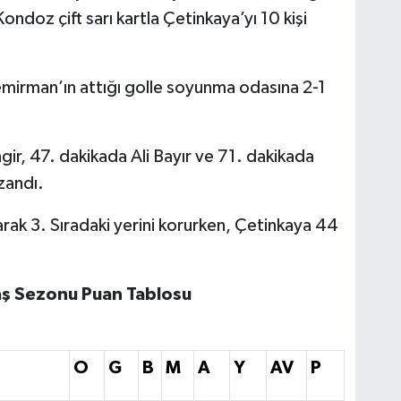
ndoz çift sarı kartla Çetinkaya’yı 10 kişi
mirman’ın attığı golle soyunma odasına 2-1
gir, 47. dakikada Ali Bayır ve 71. dakikada
zandı.
rak 3. Sıradaki yerini korurken, Çetinkaya 44
ş Sezonu Puan Tablosu
O
G
B
M
A
Y
AV
P