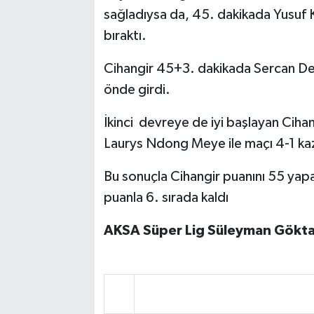
sağladıysa da, 45. dakikada Yusuf Ko
bıraktı.
Cihangir 45+3. dakikada Sercan De
önde girdi.
İkinci devreye de iyi başlayan Cihan
Laurys Ndong Meye ile maçı 4-1 ka
Bu sonuçla Cihangir puanını 55 yapa
puanla 6. sırada kaldı
AKSA Süper Lig Süleyman Gökta