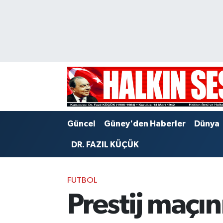
Nöbetçi Eczaneler
Hava Durumu
Trafik Durumu
Puan Durumu ve Fikstür
Güncel
Güney'den Haberler
Dünya
Tüm Manşetler
DR. FAZIL KÜÇÜK
Son Dakika Haberleri
FUTBOL
Haber Arşivi
Prestij maçın