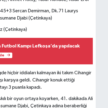
k.45+3 Sercan Demirman, Dk.71 Laurys
sumane Djabi (Çetinkaya)
 (Çetinkaya)
 Futbol Kampı Lefkoşa’da yapılacak
üle
de hiçbir iddiaları kalmayan iki takım Cihangir
şı karşıya geldi. Cihangir konuk ettiği
tayı 3 puanla kapadı.
skılı bir oyun ortaya koyarken, 41. dakikada Ali
ssumane Djabi, Çetinkaya adına beraberliği