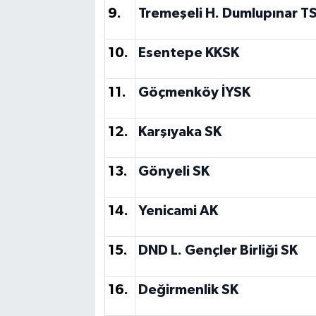
9.
Tremeşeli H. Dumlupınar T
10.
Esentepe KKSK
11.
Göçmenköy İYSK
12.
Karşıyaka SK
13.
Gönyeli SK
14.
Yenicami AK
15.
DND L. Gençler Birliği SK
16.
Değirmenlik SK