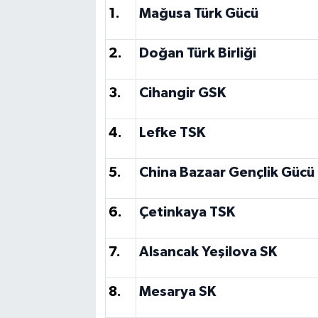
1.
Mağusa Türk Gücü
2.
Doğan Türk Birliği
3.
Cihangir GSK
4.
Lefke TSK
5.
China Bazaar Gençlik Gücü
6.
Çetinkaya TSK
7.
Alsancak Yeşilova SK
8.
Mesarya SK