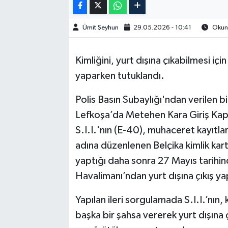
Ümit Şeyhun
29.05.2026 - 10:41
Okunm
Kimliğini, yurt dışına çıkabilmesi içi
yaparken tutuklandı.
Polis Basın Subaylığı'ndan verilen b
Lefkoşa’da Metehen Kara Giriş Kapı
S.I.I.'nın (E-40), muhaceret kayıtla
adına düzenlenen Belçika kimlik kar
yaptığı daha sonra 27 Mayıs tarihinde
Havalimanı’ndan yurt dışına çıkış yap
Yapılan ileri sorgulamada S.I.I.’nın, 
başka bir şahsa vererek yurt dışına 