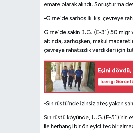
emare olarak alındı. Soruşturma d
-Girne’de sarhoş iki kişi çevreye rah
Girne’de sakin B.G. (E-31) 50 mlgr ve
altında, sarhoşken, makul mazeretle
çevreye rahatsızlık verdikleri için tu
Eşini dövdü, 
İçeriği Görünt
-Sınırüstü’nde izinsiz ateş yakan şah
Sınırüstü köyünde, U.G.(E-51)’nin e
ile herhangi bir önleyici tedbir alm