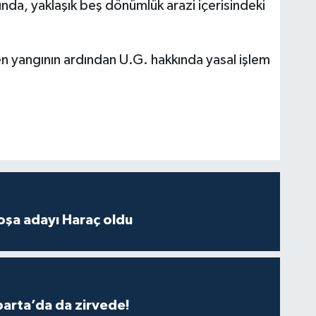
da, yaklaşık beş dönümlük arazi içerisindeki
en yangının ardından U.G. hakkında yasal işlem
oşa adayı Haraç oldu
parta’da da zirvede!