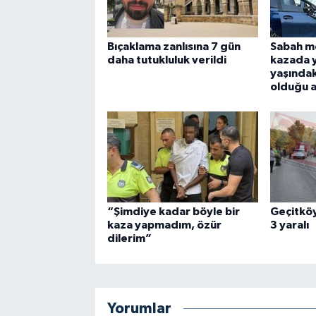
Bıçaklama zanlısına 7 gün
Sabah m
daha tutukluluk verildi
kazada y
yaşındak
olduğu a
“Şimdiye kadar böyle bir
Geçitköy
kaza yapmadım, özür
3 yaralı
dilerim”
Yorumlar