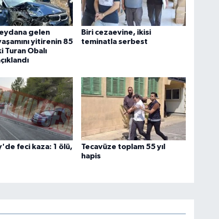
eydana gelen
Biri cezaevine, ikisi
aşamını yitirenin 85
teminatla serbest
i Turan Obalı
çıklandı
'de feci kaza: 1 ölü,
Tecavüze toplam 55 yıl
hapis