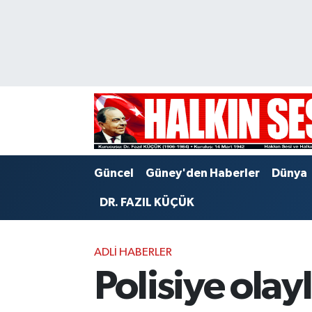
Nöbetçi Eczaneler
Hava Durumu
Trafik Durumu
Puan Durumu ve Fikstür
Güncel
Güney'den Haberler
Dünya
Tüm Manşetler
DR. FAZIL KÜÇÜK
Son Dakika Haberleri
ADLI HABERLER
Haber Arşivi
Polisiye olay