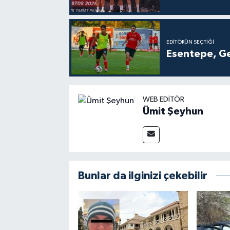
EDITÖRÜN SEÇTIĞI
Esentepe, Ge
WEB EDITÖR
Ümit Şeyhun
Bunlar da ilginizi çekebilir