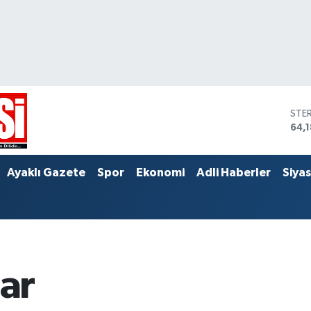
STE
64,
DOL
47,
EUR
Ayaklı Gazete
Spor
Ekonomi
Adli Haberler
Siya
55,
lar