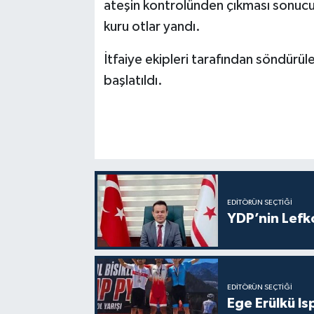
ateşin kontrolünden çıkması sonucun
kuru otlar yandı.
İtfaiye ekipleri tarafından söndürül
başlatıldı.
EDITÖRÜN SEÇTIĞI
YDP’nin Lefk
EDITÖRÜN SEÇTIĞI
Ege Erülkü Is