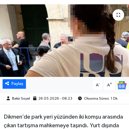
Paylaş
-
+
A
A
Bekir Soyel
26.05.2026 - 08:23
Okunma Süresi: 1 Dk
Dikmen’de park yeri yüzünden iki komşu arasında
çıkan tartışma mahkemeye taşındı. Yurt dışında