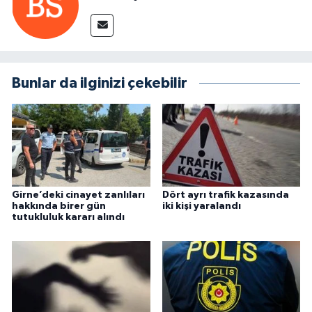
Bunlar da ilginizi çekebilir
Girne’deki cinayet zanlıları
Dört ayrı trafik kazasında
hakkında birer gün
iki kişi yaralandı
tutukluluk kararı alındı