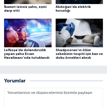
İkamet izinsiz şahıs, eşini
Akdoğan’da elektrik
darp etti
hırsızlığı
Lefkoşa’da dolandırıcılık
Shadpooran’ın ölüm
yapan şahıs Ercan
sebebinin tespiti için kan ve
Havalimanı'nda tutuklandı
doku örnekleri alındı
Yorumlar