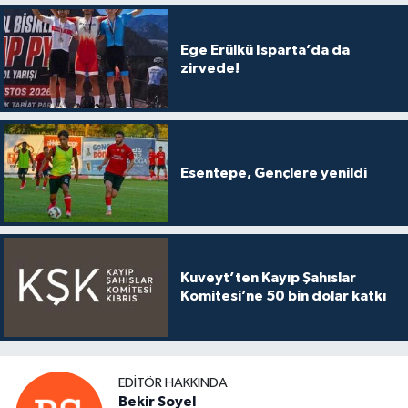
Ege Erülkü Isparta’da da
zirvede!
Esentepe, Gençlere yenildi
Kuveyt’ten Kayıp Şahıslar
Komitesi’ne 50 bin dolar katkı
EDITÖR HAKKINDA
Bekir Soyel