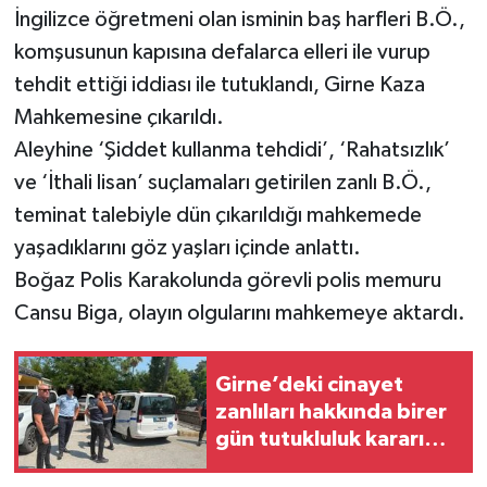
İngilizce öğretmeni olan isminin baş harfleri B.Ö.,
komşusunun kapısına defalarca elleri ile vurup
tehdit ettiği iddiası ile tutuklandı, Girne Kaza
Mahkemesine çıkarıldı.
Aleyhine ‘Şiddet kullanma tehdidi’, ‘Rahatsızlık’
ve ‘İthali lisan’ suçlamaları getirilen zanlı B.Ö.,
teminat talebiyle dün çıkarıldığı mahkemede
yaşadıklarını göz yaşları içinde anlattı.
Boğaz Polis Karakolunda görevli polis memuru
Cansu Biga, olayın olgularını mahkemeye aktardı.
Girne’deki cinayet
zanlıları hakkında birer
gün tutukluluk kararı
alındı