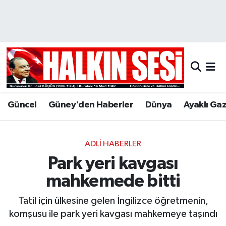
Nöbetçi Eczaneler
Hava Durumu
Trafik Durumu
Güncel
Güney'den Haberler
Dünya
Ayaklı Ga
Puan Durumu ve Fikstür
Tüm Manşetler
ADLI HABERLER
Park yeri kavgası
Son Dakika Haberleri
mahkemede bitti
Haber Arşivi
Tatil için ülkesine gelen İngilizce öğretmenin,
komşusu ile park yeri kavgası mahkemeye taşındı