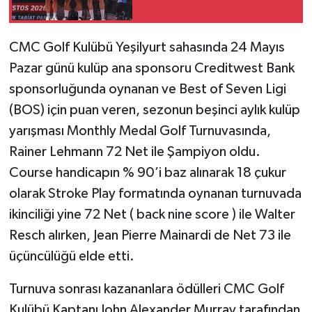
CMC Golf Kulübü Yeşilyurt sahasında 24 Mayıs
Pazar günü kulüp ana sponsoru Creditwest Bank
sponsorluğunda oynanan ve Best of Seven Ligi
(BOS) için puan veren, sezonun beşinci aylık kulüp
yarışması Monthly Medal Golf Turnuvasında,
Rainer Lehmann 72 Net ile Şampiyon oldu.
Course handicapın % 90’i baz alınarak 18 çukur
olarak Stroke Play formatında oynanan turnuvada
ikinciliği yine 72 Net ( back nine score ) ile Walter
Resch alırken, Jean Pierre Mainardi de Net 73 ile
üçüncülüğü elde etti.
Turnuva sonrası kazananlara ödülleri CMC Golf
Kulübü Kaptanı John Alexander Murray tarafından