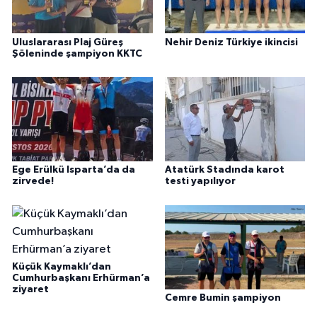
Uluslararası Plaj Güreş
Nehir Deniz Türkiye ikincisi
Şöleninde şampiyon KKTC
Ege Erülkü Isparta’da da
Atatürk Stadında karot
zirvede!
testi yapılıyor
Küçük Kaymaklı’dan
Cumhurbaşkanı Erhürman’a
ziyaret
Cemre Bumin şampiyon