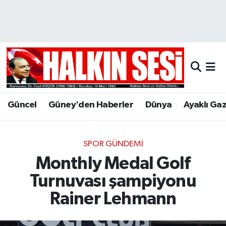
Nöbetçi Eczaneler
Hava Durumu
Trafik Durumu
Güncel
Güney'den Haberler
Dünya
Ayaklı Ga
Puan Durumu ve Fikstür
Tüm Manşetler
SPOR GÜNDEMI
Monthly Medal Golf
Son Dakika Haberleri
Turnuvası şampiyonu
Haber Arşivi
Rainer Lehmann