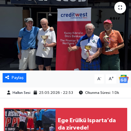
Paylaş
-
+
A
A
Halkın Sesi
25.05.2026 - 22:53
Okunma Süresi: 1 Dk
Ege Erülkü Isparta’da
da zirvede!