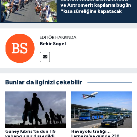
ve Astromerit kapılarını bugün
“kısa süreliğine kapatacak
EDITÖR HAKKINDA
Bekir Soyel
Bunlar da ilginizi çekebilir
Güney Kıbrıs'ta dün 119
Havayolu trafiği…
yabancı sınır dışı edildi
Larnaka’ya günde 230,