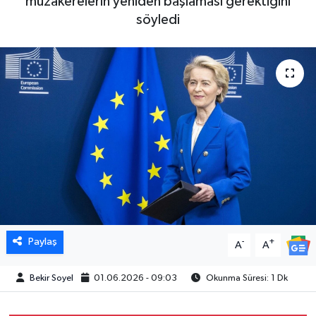
müzakerelerin yeniden başlaması gerektiğini
söyledi
Paylaş
-
+
A
A
Bekir Soyel
01.06.2026 - 09:03
Okunma Süresi: 1 Dk