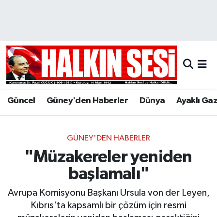
Nöbetçi Eczaneler
Hava Durumu
Trafik Durumu
Güncel
Güney'den Haberler
Dünya
Ayaklı Ga
Puan Durumu ve Fikstür
Tüm Manşetler
GÜNEY'DEN HABERLER
"Müzakereler yeniden
Son Dakika Haberleri
başlamalı"
Haber Arşivi
Avrupa Komisyonu Başkanı Ursula von der Leyen,
Kıbrıs'ta kapsamlı bir çözüm için resmi