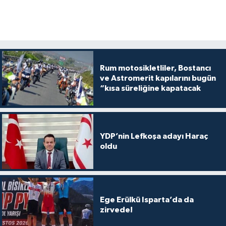
Rum motosikletliler, Bostancı
ve Astromerit kapılarını bugün
“kısa süreliğine kapatacak
YDP’nin Lefkoşa adayı Haraç
oldu
Ege Erülkü Isparta’da da
zirvede!