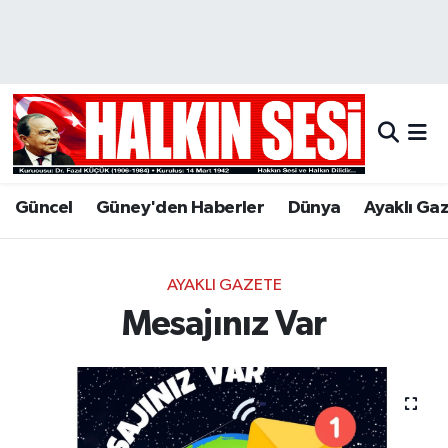
Nöbetçi Eczaneler
Hava Durumu
Trafik Durumu
Güncel
Güney'den Haberler
Dünya
Ayaklı Ga
Puan Durumu ve Fikstür
Tüm Manşetler
AYAKLI GAZETE
Mesajınız Var
Son Dakika Haberleri
Haber Arşivi