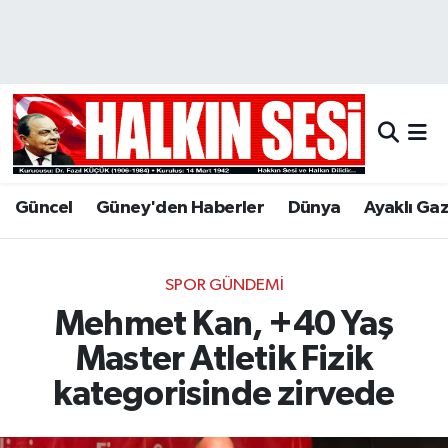
Nöbetçi Eczaneler
Hava Durumu
Trafik Durumu
Güncel
Güney'den Haberler
Dünya
Ayaklı Ga
Puan Durumu ve Fikstür
Tüm Manşetler
SPOR GÜNDEMI
Mehmet Kan, +40 Yaş
Son Dakika Haberleri
Master Atletik Fizik
Haber Arşivi
kategorisinde zirvede