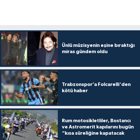
Ünlü müzisyenin eşine bıraktığı
miras gündem oldu
Trabzonspor’a Folcarelli'den
kötü haber
Rum motosikletliler, Bostancı
ve Astromerit kapılarını bugün
“kısa süreliğine kapatacak