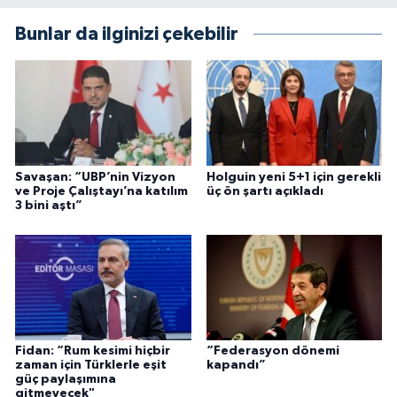
Bunlar da ilginizi çekebilir
Savaşan: “UBP’nin Vizyon
Holguin yeni 5+1 için gerekli
ve Proje Çalıştayı’na katılım
üç ön şartı açıkladı
3 bini aştı”
Fidan: “Rum kesimi hiçbir
“Federasyon dönemi
zaman için Türklerle eşit
kapandı”
güç paylaşımına
gitmeyecek"