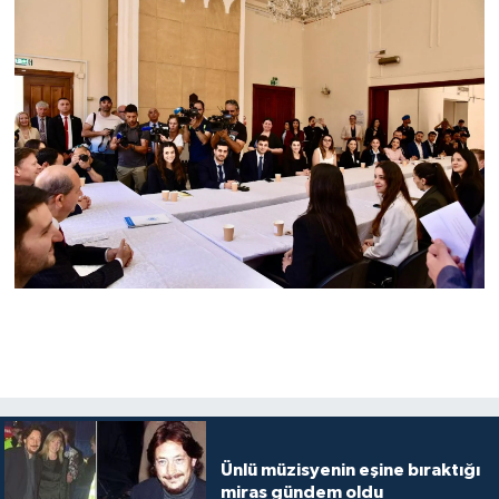
Ünlü müzisyenin eşine bıraktığı
miras gündem oldu