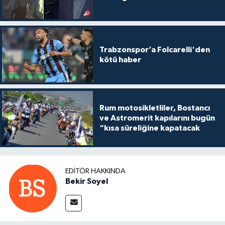
Trabzonspor’a Folcarelli'den
kötü haber
Rum motosikletliler, Bostancı
ve Astromerit kapılarını bugün
“kısa süreliğine kapatacak
EDITÖR HAKKINDA
Bekir Soyel