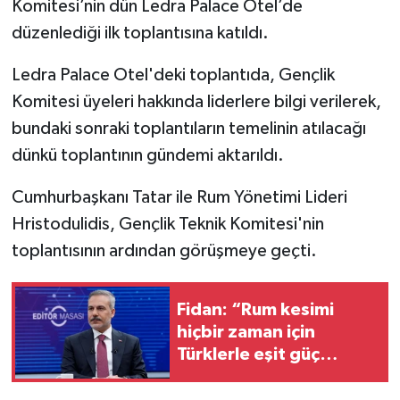
Komitesi’nin dün Ledra Palace Otel’de
düzenlediği ilk toplantısına katıldı.
Ledra Palace Otel'deki toplantıda, Gençlik
Komitesi üyeleri hakkında liderlere bilgi verilerek,
bundaki sonraki toplantıların temelinin atılacağı
dünkü toplantının gündemi aktarıldı.
Cumhurbaşkanı Tatar ile Rum Yönetimi Lideri
Hristodulidis, Gençlik Teknik Komitesi'nin
toplantısının ardından görüşmeye geçti.
Fidan: “Rum kesimi
hiçbir zaman için
Türklerle eşit güç
paylaşımına
gitmeyecek"