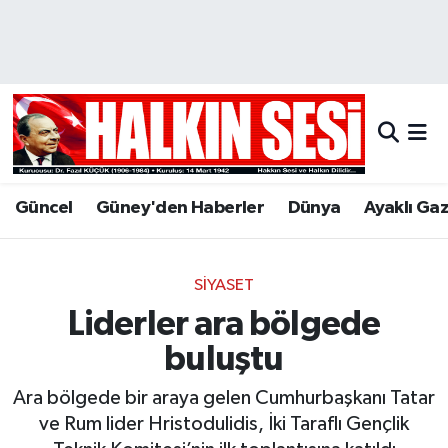
Nöbetçi Eczaneler
Hava Durumu
Trafik Durumu
Güncel
Güney'den Haberler
Dünya
Ayaklı Ga
Puan Durumu ve Fikstür
Tüm Manşetler
SIYASET
Liderler ara bölgede
Son Dakika Haberleri
buluştu
Haber Arşivi
Ara bölgede bir araya gelen Cumhurbaşkanı Tatar
ve Rum lider Hristodulidis, İki Taraflı Gençlik