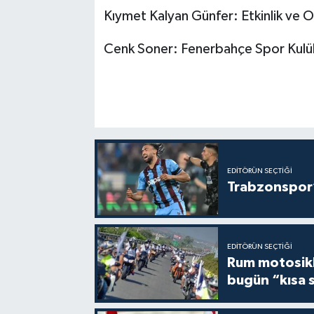
Kıymet Kalyan Günfer: Etkinlik ve
Cenk Soner: Fenerbahçe Spor Kulübü 
EDITÖRÜN SEÇTIĞI
Trabzonspor’
EDITÖRÜN SEÇTIĞI
Rum motosikle
bugün “kısa 