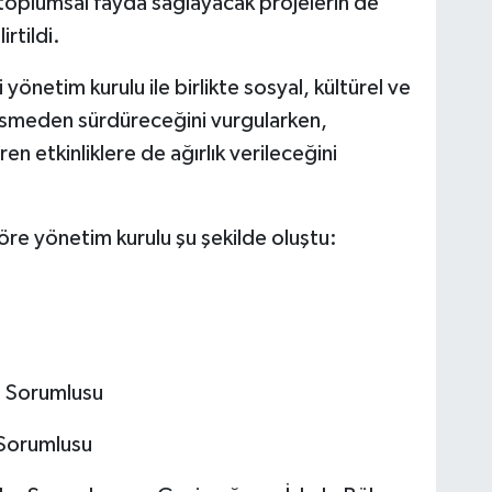
a toplumsal fayda sağlayacak projelerin de
rtildi.
önetim kurulu ile birlikte sosyal, kültürel ve
 kesmeden sürdüreceğini vurgularken,
n etkinliklere de ağırlık verileceğini
öre yönetim kurulu şu şekilde oluştu:
i Sorumlusu
 Sorumlusu