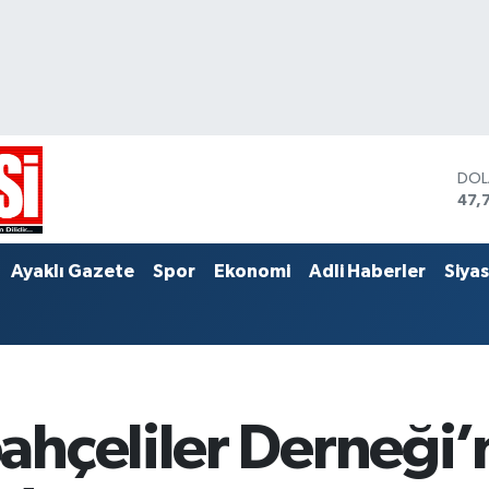
DO
47,
EU
55,
STE
Ayaklı Gazete
Spor
Ekonomi
Adli Haberler
Siya
64,
hçeliler Derneği’