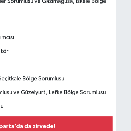
ler Sorumlusu ve Gazimağusa, İskele Bölge
ımcısı
atör
Geçitkale Bölge Sorumlusu
mlusu ve Güzelyurt, Lefke Bölge Sorumlusu
su
sparta’da da zirvede!