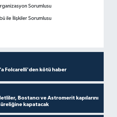
 Organizasyon Sorumlusu
ile İlişkiler Sorumlusu
a Folcarelli'den kötü haber
tliler, Bostancı ve Astromerit kapılarını
süreliğine kapatacak