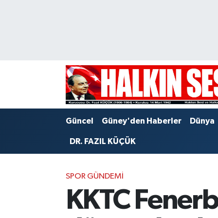
Nöbetçi Eczaneler
Hava Durumu
Trafik Durumu
Puan Durumu ve Fikstür
Güncel
Güney'den Haberler
Dünya
Tüm Manşetler
DR. FAZIL KÜÇÜK
Son Dakika Haberleri
SPOR GÜNDEMI
Haber Arşivi
KKTC Fenerba