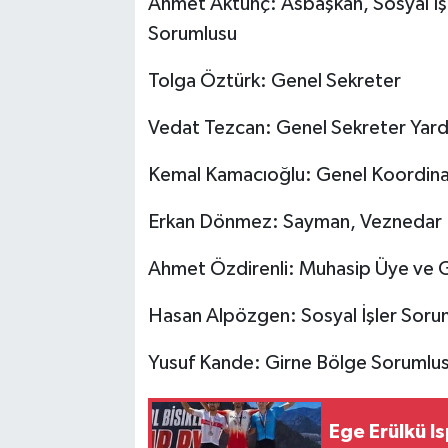
Ahmet Aktunç: Asbaşkan, Sosyal İş
Sorumlusu
Tolga Öztürk: Genel Sekreter
Vedat Tezcan: Genel Sekreter Yard
Kemal Kamacıoğlu: Genel Koordin
Erkan Dönmez: Sayman, Veznedar
Ahmet Özdirenli: Muhasip Üye ve 
Hasan Alpözgen: Sosyal İşler Soru
Yusuf Kande: Girne Bölge Sorumlu
Ege Erülkü I