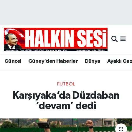
Nöbetçi Eczaneler
Hava Durumu
Trafik Durumu
Güncel
Güney'den Haberler
Dünya
Ayaklı Ga
Puan Durumu ve Fikstür
Tüm Manşetler
FUTBOL
Karşıyaka’da Düzdaban
Son Dakika Haberleri
‘devam’ dedi
Haber Arşivi