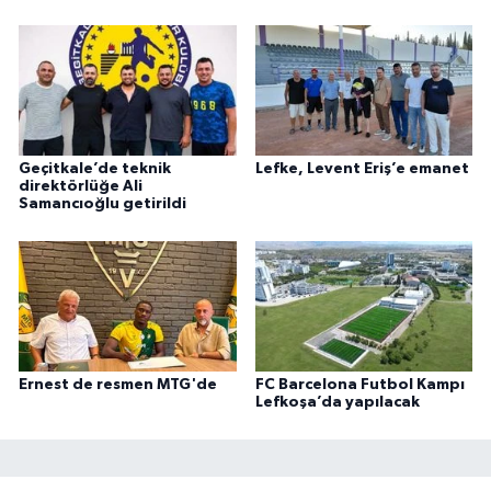
Geçitkale’de teknik
Lefke, Levent Eriş’e emanet
direktörlüğe Ali
Samancıoğlu getirildi
Ernest de resmen MTG'de
FC Barcelona Futbol Kampı
Lefkoşa’da yapılacak