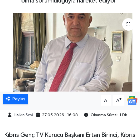
olma sorumluluğuyla hareket ediyor"
Paylaş
-
+
A
A
Halkın Sesi
27.05.2026 - 16:08
Okunma Süresi: 1 Dk
Kıbrıs Genç TV Kurucu Başkanı Ertan Birinci, Kıbrıs