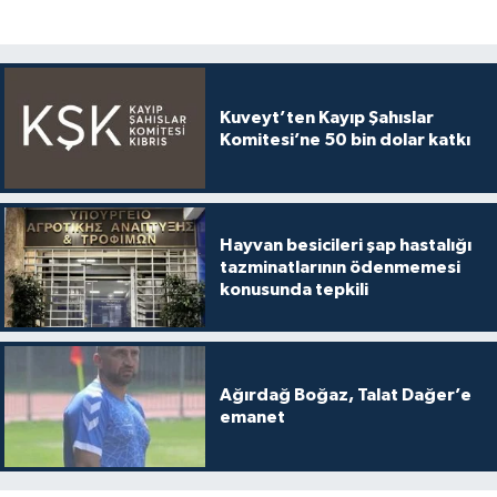
Kuveyt’ten Kayıp Şahıslar
Komitesi’ne 50 bin dolar katkı
Hayvan besicileri şap hastalığı
tazminatlarının ödenmemesi
konusunda tepkili
Ağırdağ Boğaz, Talat Dağer’e
emanet