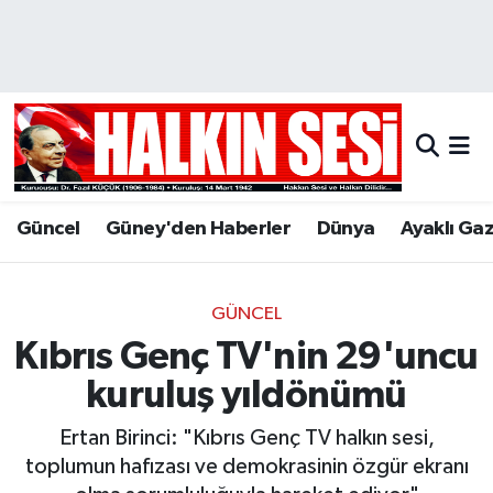
Nöbetçi Eczaneler
Hava Durumu
Trafik Durumu
Güncel
Güney'den Haberler
Dünya
Ayaklı Ga
Puan Durumu ve Fikstür
Tüm Manşetler
GÜNCEL
Kıbrıs Genç TV'nin 29'uncu
Son Dakika Haberleri
kuruluş yıldönümü
Haber Arşivi
Ertan Birinci: "Kıbrıs Genç TV halkın sesi,
toplumun hafızası ve demokrasinin özgür ekranı