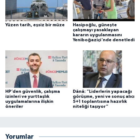
Yüzen tarih, eşsiz bir müze
Hasipoğlu, güneşte
çalışmayı yasaklayan
kararın uygulanmasını
Yeniboğaziçi'nde denetledi
HP’den güvenlik, çalışma
Dânâ: “Liderlerin yapacağı
izinleri ve yurttaşlık
görüşme, yeni ve sonuç alıcı
uygulamalarına ilişkin
5+1 toplantısına hazırlık
öneriler
niteliği taşıyor”
Yorumlar