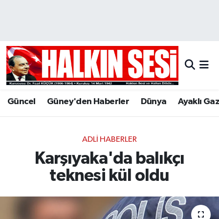
Nöbetçi Eczaneler
Hava Durumu
Trafik Durumu
Güncel
Güney'den Haberler
Dünya
Ayaklı Ga
Puan Durumu ve Fikstür
Tüm Manşetler
ADLI HABERLER
Karşıyaka'da balıkçı
Son Dakika Haberleri
teknesi kül oldu
Haber Arşivi