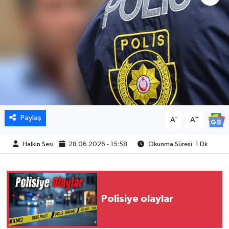
Paylaş
-
+
A
A
Halkın Sesi
28.06.2026 - 15:58
Okunma Süresi: 1 Dk
Polisiye olaylar