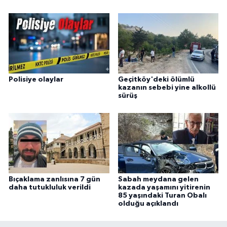
Polisiye olaylar
Geçitköy'deki ölümlü
kazanın sebebi yine alkollü
sürüş
Bıçaklama zanlısına 7 gün
Sabah meydana gelen
daha tutukluluk verildi
kazada yaşamını yitirenin
85 yaşındaki Turan Obalı
olduğu açıklandı