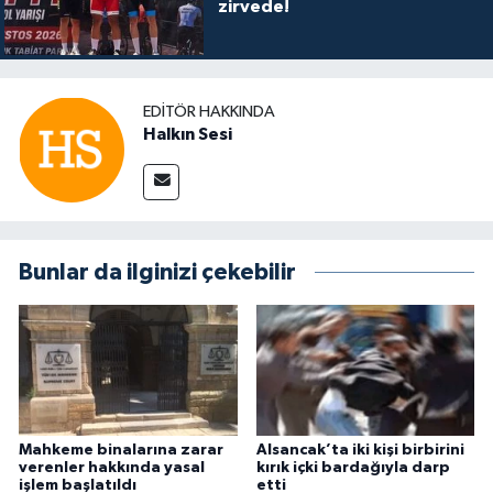
zirvede!
EDITÖR HAKKINDA
Halkın Sesi
Bunlar da ilginizi çekebilir
Mahkeme binalarına zarar
Alsancak’ta iki kişi birbirini
verenler hakkında yasal
kırık içki bardağıyla darp
işlem başlatıldı
etti