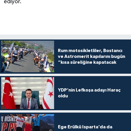
ediyor.
Rum motosikletliler, Bostancı
ve Astromerit kapılarını bugün
“kısa süreliğine kapatacak
YDP’nin Lefkoşa adayı Haraç
oldu
Ege Erülkü Isparta’da da