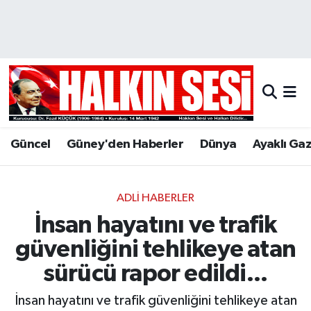
Nöbetçi Eczaneler
Hava Durumu
Trafik Durumu
Güncel
Güney'den Haberler
Dünya
Ayaklı Ga
Puan Durumu ve Fikstür
Tüm Manşetler
ADLI HABERLER
İnsan hayatını ve trafik
Son Dakika Haberleri
güvenliğini tehlikeye atan
Haber Arşivi
sürücü rapor edildi...
İnsan hayatını ve trafik güvenliğini tehlikeye atan