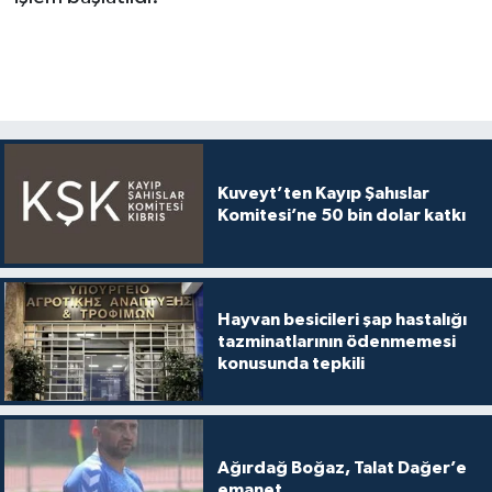
Kuveyt’ten Kayıp Şahıslar
Komitesi’ne 50 bin dolar katkı
Hayvan besicileri şap hastalığı
tazminatlarının ödenmemesi
konusunda tepkili
Ağırdağ Boğaz, Talat Dağer’e
emanet