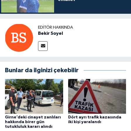
EDITÖR HAKKINDA
Bekir Soyel
Bunlar da ilginizi çekebilir
Girne’deki cinayet zanlıları
Dört ayrı trafik kazasında
hakkında birer gün
iki kişi yaralandı
tutukluluk kararı alındı