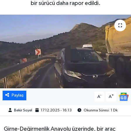
bir sürücü daha rapor edildi.
Paylaş
-
+
A
A
Bekir Soyel
17.12.2025 - 16:13
Okunma Süresi: 1 Dk
Girne-Değirmenlik Anayolu üzerinde, bir araç