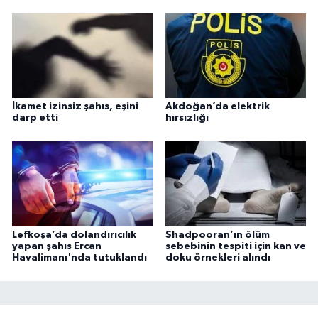
İkamet izinsiz şahıs, eşini
Akdoğan’da elektrik
darp etti
hırsızlığı
Lefkoşa’da dolandırıcılık
Shadpooran’ın ölüm
yapan şahıs Ercan
sebebinin tespiti için kan ve
Havalimanı'nda tutuklandı
doku örnekleri alındı