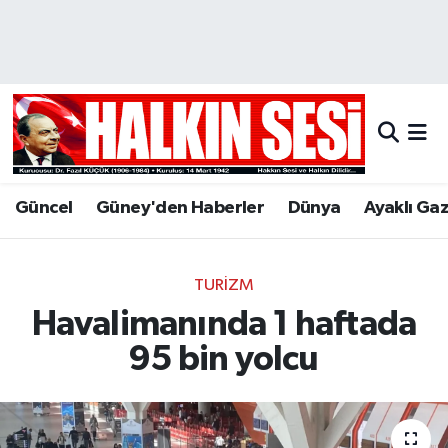
Nöbetçi Eczaneler
Hava Durumu
Trafik Durumu
Güncel
Güney'den Haberler
Dünya
Ayaklı Ga
Puan Durumu ve Fikstür
Tüm Manşetler
TURIZM
Havalimanında 1 haftada
Son Dakika Haberleri
95 bin yolcu
Haber Arşivi