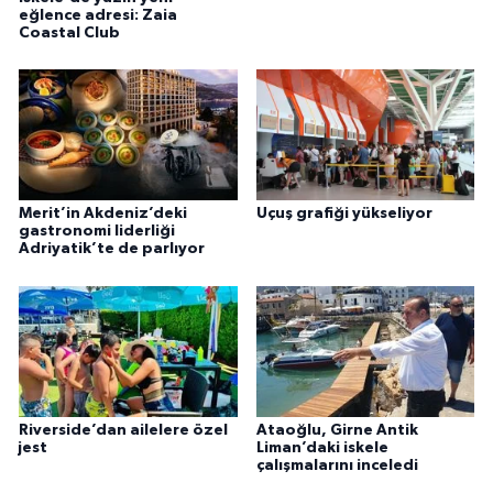
eğlence adresi: Zaia
Coastal Club
Merit’in Akdeniz’deki
Uçuş grafiği yükseliyor
gastronomi liderliği
Adriyatik’te de parlıyor
Riverside’dan ailelere özel
Ataoğlu, Girne Antik
jest
Liman’daki iskele
çalışmalarını inceledi