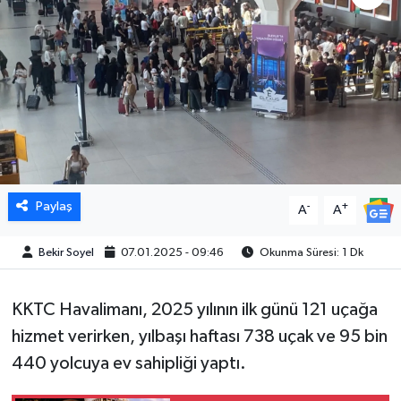
Paylaş
-
+
A
A
Bekir Soyel
07.01.2025 - 09:46
Okunma Süresi: 1 Dk
KKTC Havalimanı, 2025 yılının ilk günü 121 uçağa
hizmet verirken, yılbaşı haftası 738 uçak ve 95 bin
440 yolcuya ev sahipliği yaptı.