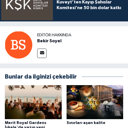
Kuveyt’ten Kayıp Şahıslar
Komitesi’ne 50 bin dolar katkı
EDITÖR HAKKINDA
Bekir Soyel
Bunlar da ilginizi çekebilir
Merit Royal Gardens
Sınırları aşan kalite
İskele'de yazın yeni