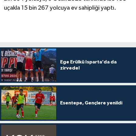
uçakla 15 bin 267 yolcuya ev sahipliği yaptı.
Ege Erülkü Isparta’da da
zirvede!
Esentepe, Gençlere yenildi