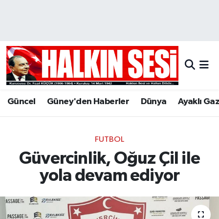
Nöbetçi Eczaneler
Hava Durumu
Trafik Durumu
Güncel
Güney'den Haberler
Dünya
Ayaklı Ga
Puan Durumu ve Fikstür
Tüm Manşetler
FUTBOL
Güvercinlik, Oğuz Çil ile
Son Dakika Haberleri
yola devam ediyor
Haber Arşivi