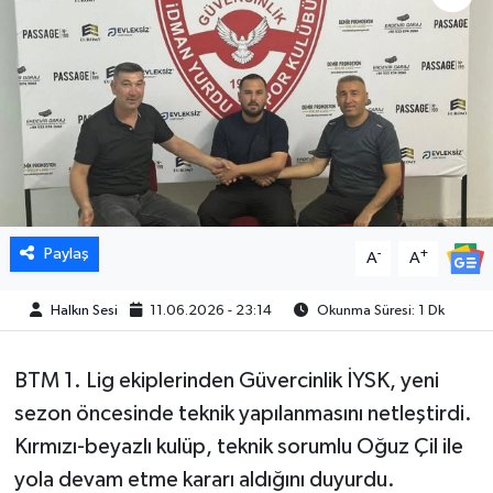
Paylaş
-
+
A
A
Halkın Sesi
11.06.2026 - 23:14
Okunma Süresi: 1 Dk
BTM 1. Lig ekiplerinden Güvercinlik İYSK, yeni
sezon öncesinde teknik yapılanmasını netleştirdi.
Kırmızı-beyazlı kulüp, teknik sorumlu Oğuz Çil ile
yola devam etme kararı aldığını duyurdu.