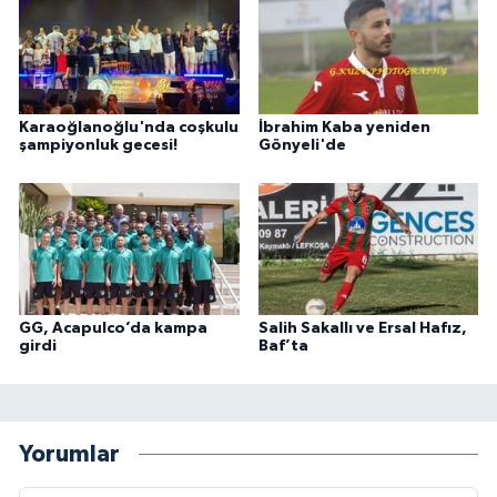
Karaoğlanoğlu'nda coşkulu
İbrahim Kaba yeniden
şampiyonluk gecesi!
Gönyeli'de
GG, Acapulco’da kampa
Salih Sakallı ve Ersal Hafız,
girdi
Baf’ta
Yorumlar