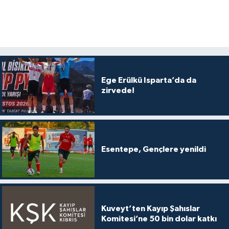
Ege Erülkü Isparta’da da
zirvede!
Esentepe, Gençlere yenildi
Kuveyt’ten Kayıp Şahıslar
Komitesi’ne 50 bin dolar katkı