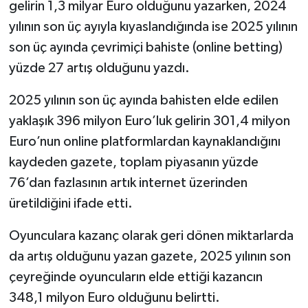
gelirin 1,3 milyar Euro olduğunu yazarken, 2024
yılının son üç ayıyla kıyaslandığında ise 2025 yılının
son üç ayında çevrimiçi bahiste (online betting)
yüzde 27 artış olduğunu yazdı.
2025 yılının son üç ayında bahisten elde edilen
yaklaşık 396 milyon Euro’luk gelirin 301,4 milyon
Euro’nun online platformlardan kaynaklandığını
kaydeden gazete, toplam piyasanın yüzde
76’dan fazlasının artık internet üzerinden
üretildiğini ifade etti.
Oyunculara kazanç olarak geri dönen miktarlarda
da artış olduğunu yazan gazete, 2025 yılının son
çeyreğinde oyuncuların elde ettiği kazancın
348,1 milyon Euro olduğunu belirtti.