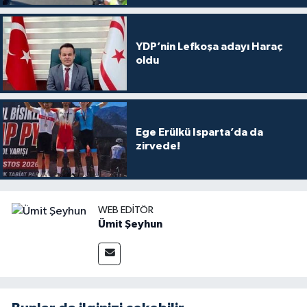
YDP’nin Lefkoşa adayı Haraç
oldu
Ege Erülkü Isparta’da da
zirvede!
WEB EDITÖR
Ümit Şeyhun