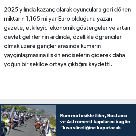
2025 yılında kazanç olarak oyunculara geri dönen
miktarın 1,165 milyar Euro olduğunu yazan
gazete, etkileyici ekonomik göstergeler ve artan
devlet gelirlerinin ardında, özellikle öğrenciler
olmak üzere gençler arasında kumarın
yaygınlaşmasına ilişkin endişelerin giderek daha
yoğun bir şekilde ortaya çıktığını kaydetti.
Rum motosikletliler, Bostancı
ve Astromerit kapılarını bugün
“kısa süreliğine kapatacak