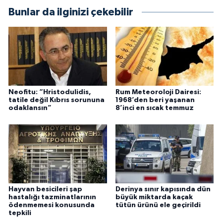
Bunlar da ilginizi çekebilir
Neofitu: “Hristodulidis,
Rum Meteoroloji Dairesi:
tatile değil Kıbrıs sorununa
1968’den beri yaşanan
odaklansın”
8’inci en sıcak temmuz
Hayvan besicileri şap
Derinya sınır kapısında dün
hastalığı tazminatlarının
büyük miktarda kaçak
ödenmemesi konusunda
tütün ürünü ele geçirildi
tepkili