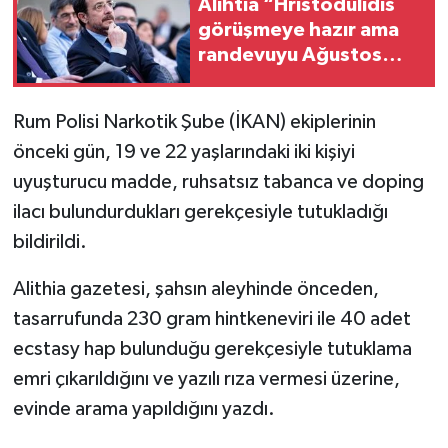
Alihtia “Hristodulidis
görüşmeye hazır ama
randevuyu Ağustos
sonuna verdi”
Rum Polisi Narkotik Şube (İKAN) ekiplerinin
önceki gün, 19 ve 22 yaşlarındaki iki kişiyi
uyuşturucu madde, ruhsatsız tabanca ve doping
ilacı bulundurdukları gerekçesiyle tutukladığı
bildirildi.
Alithia gazetesi, şahsın aleyhinde önceden,
tasarrufunda 230 gram hintkeneviri ile 40 adet
ecstasy hap bulunduğu gerekçesiyle tutuklama
emri çıkarıldığını ve yazılı rıza vermesi üzerine,
evinde arama yapıldığını yazdı.