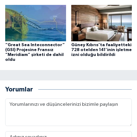
“Great Sea Inteconnector”
Güney Kıbrıs’ta faaliyetteki
(GSI) Projesine Fransız
728 otelden 141’inin işletme
“Meridiam” şirketi de dahil
izni olduğu bildirildi
oldu
Yorumlar