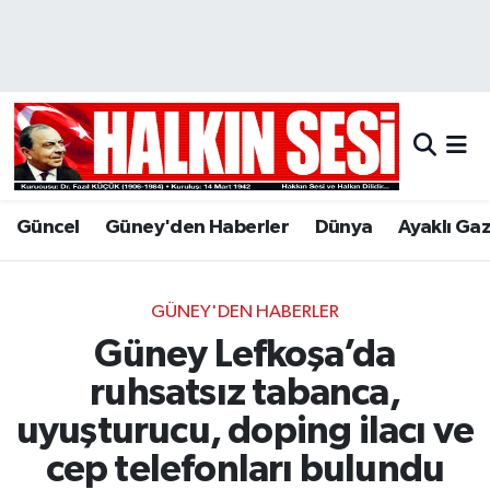
Nöbetçi Eczaneler
Hava Durumu
Trafik Durumu
Güncel
Güney'den Haberler
Dünya
Ayaklı Ga
Puan Durumu ve Fikstür
Tüm Manşetler
GÜNEY'DEN HABERLER
Güney Lefkoşa’da
Son Dakika Haberleri
ruhsatsız tabanca,
Haber Arşivi
uyuşturucu, doping ilacı ve
cep telefonları bulundu