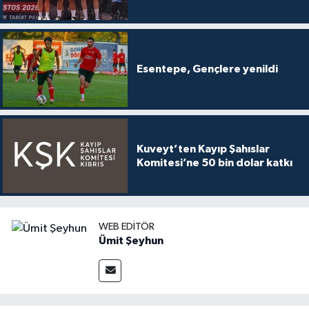
Esentepe, Gençlere yenildi
Kuveyt’ten Kayıp Şahıslar
Komitesi’ne 50 bin dolar katkı
WEB EDITÖR
Ümit Şeyhun