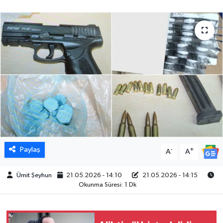
Paylaş
-
+
A
A
Ümit Şeyhun
21.05.2026 - 14:10
21.05.2026 - 14:15
Okunma Süresi: 1 Dk