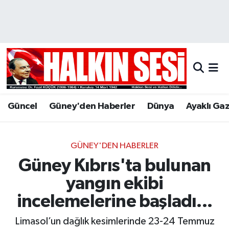
Nöbetçi Eczaneler
Hava Durumu
Trafik Durumu
Güncel
Güney'den Haberler
Dünya
Ayaklı Ga
Puan Durumu ve Fikstür
Tüm Manşetler
GÜNEY'DEN HABERLER
Güney Kıbrıs'ta bulunan
Son Dakika Haberleri
yangın ekibi
Haber Arşivi
incelemelerine başladı...
Limasol’un dağlık kesimlerinde 23-24 Temmuz