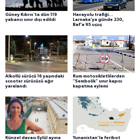
Güney Kıbrıs'ta dün 119
Havayolu trafiği…
yabancı sınır dışı edildi
Larnaka’ya günde 230,
Baf’a 95 uçuş
Alkollü sürücü 16 yaşındaki
Rum motosikletlilerden
scooter sürücüsü ağır
"Sembolik" sınır kapısı
yaralandı
kapatma eylemi
Künzel davası Eylül ayına
Yunanistan’la feribot