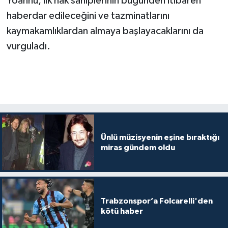
Yoannu, ilk hak sahiplerinin bugünden itibaren
haberdar edileceğini ve tazminatlarını
kaymakamlıklardan almaya başlayacaklarını da
vurguladı.
Ünlü müzisyenin eşine bıraktığı
miras gündem oldu
Trabzonspor’a Folcarelli'den
kötü haber