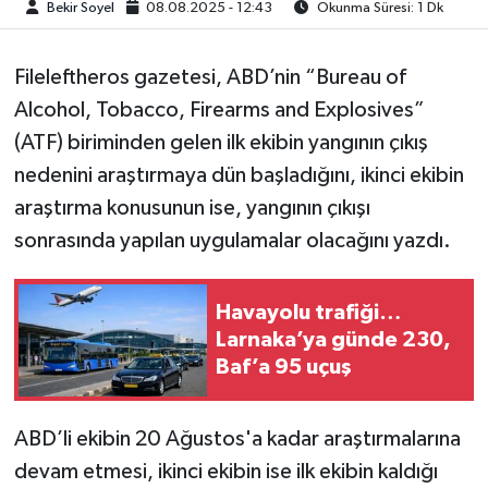
Bekir Soyel
08.08.2025 - 12:43
Okunma Süresi: 1 Dk
Fileleftheros gazetesi, ABD’nin “Bureau of
Alcohol, Tobacco, Firearms and Explosives”
(ATF) biriminden gelen ilk ekibin yangının çıkış
nedenini araştırmaya dün başladığını, ikinci ekibin
araştırma konusunun ise, yangının çıkışı
sonrasında yapılan uygulamalar olacağını yazdı.
Havayolu trafiği…
Larnaka’ya günde 230,
Baf’a 95 uçuş
ABD’li ekibin 20 Ağustos'a kadar araştırmalarına
devam etmesi, ikinci ekibin ise ilk ekibin kaldığı