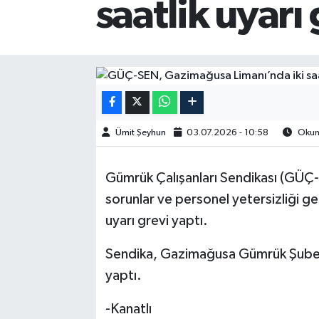
saatlik uyarı
Ümit Şeyhun
03.07.2026 - 10:58
Okunm
Gümrük Çalışanları Sendikası (GÜÇ
sorunlar ve personel yetersizliği g
uyarı grevi yaptı.
Sendika, Gazimağusa Gümrük Şube A
yaptı.
-Kanatlı