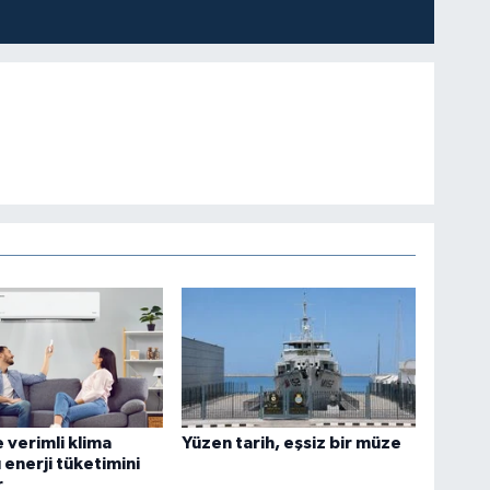
ve verimli klima
Yüzen tarih, eşsiz bir müze
 enerji tüketimini
r