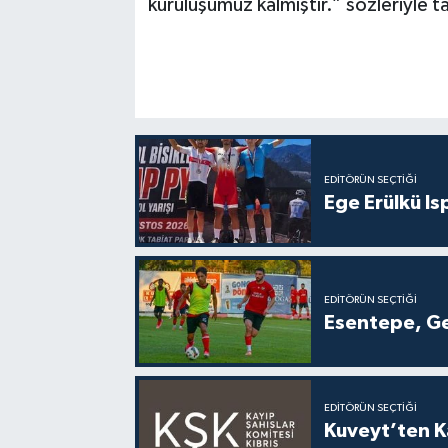
kuruluşumuz kalmıştır.” sözleriyle 
EDITÖRÜN SEÇTIĞI
Ege Erülkü Is
EDITÖRÜN SEÇTIĞI
Esentepe, Ge
EDITÖRÜN SEÇTIĞI
Kuveyt’ten Ka