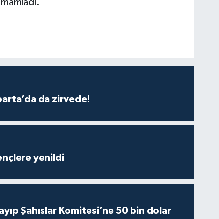
tamamladı.
parta’da da zirvede!
nçlere yenildi
yıp Şahıslar Komitesi’ne 50 bin dolar