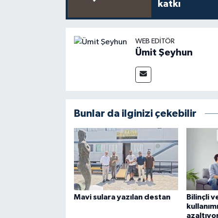
katkı
WEB EDITÖR
Ümit Şeyhun
Bunlar da ilginizi çekebilir
Mavi sulara yazılan destan
Bilinçli 
kullanımı
azaltıyo