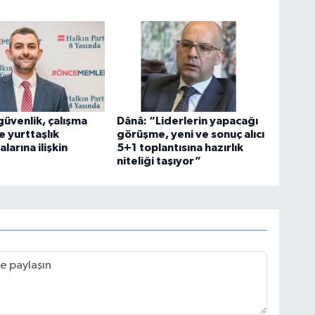
üvenlik, çalışma
Dânâ: “Liderlerin yapacağı
ve yurttaşlık
görüşme, yeni ve sonuç alıcı
larına ilişkin
5+1 toplantısına hazırlık
niteliği taşıyor”