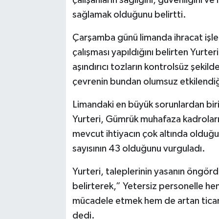
çalışanların sağlığını, güvenliğini v
sağlamak olduğunu belirtti.
Çarşamba günü limanda ihracat işl
çalışması yapıldığını belirten Yurter
aşındırıcı tozların kontrolsüz şekilde
çevrenin bundan olumsuz etkilendiğ
Limandaki en büyük sorunlardan biri
Yurteri, Gümrük muhafaza kadrolarına
mevcut ihtiyacın çok altında olduğun
sayısının 43 olduğunu vurguladı.
Yurteri, taleplerinin yasanın öngö
belirterek,” Yetersiz personelle he
mücadele etmek hem de artan tica
dedi.