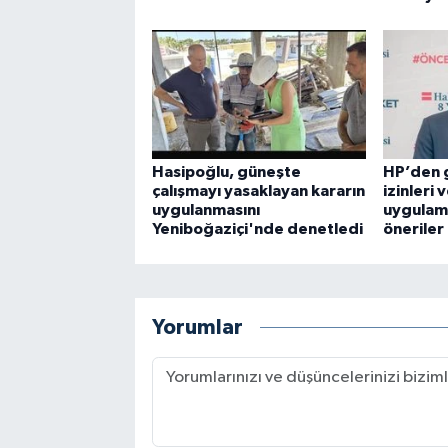
Hasipoğlu, güneşte
HP’den g
çalışmayı yasaklayan kararın
izinleri 
uygulanmasını
uygulama
Yeniboğaziçi'nde denetledi
öneriler
Yorumlar