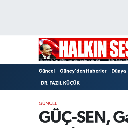
Nöbetçi Eczaneler
Hava Durumu
Trafik Durumu
Puan Durumu ve Fikstür
Güncel
Güney'den Haberler
Dünya
Tüm Manşetler
DR. FAZIL KÜÇÜK
Son Dakika Haberleri
GÜNCEL
Haber Arşivi
GÜÇ-SEN, Ga