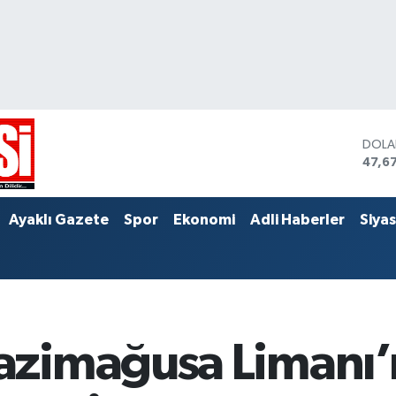
DOL
47,6
EUR
55,0
STER
Ayaklı Gazete
Spor
Ekonomi
Adli Haberler
Siya
64,2
zimağusa Limanı’n