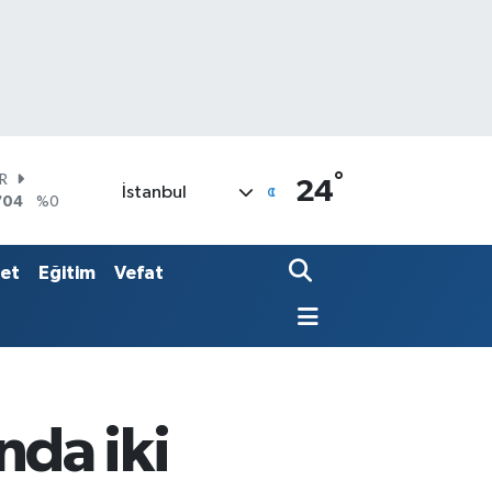
°
AR
24
İstanbul
704
%0
O
406
%-0.08
LİN
set
Eğitim
Vefat
143
%0
da iki