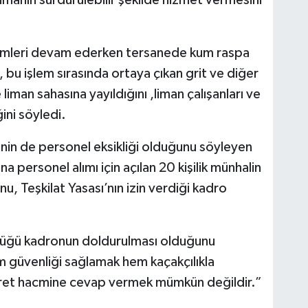
e limanın sürdürülebilir şekilde hizmet vermesini
emleri devam ederken tersanede kum raspa
i, bu işlem sırasında ortaya çıkan grit ve diğer
 liman sahasına yayıldığını ,liman çalışanları ve
ini söyledi.
nin de personel eksikliği olduğunu söyleyen
 personel alımı için açılan 20 kişilik münhalin
u, Teşkilat Yasası’nın izin verdiği kadro
rdüğü kadronun doldurulması olduğunu
m güvenliği sağlamak hem kaçakçılıkla
ret hacmine cevap vermek mümkün değildir.”