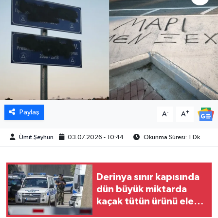
Paylaş
-
+
A
A
Ümit Şeyhun
03.07.2026 - 10:44
Okunma Süresi: 1 Dk
Derinya sınır kapısında
dün büyük miktarda
kaçak tütün ürünü ele
geçirildi