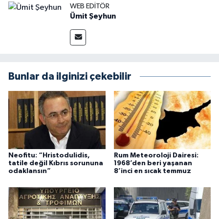
WEB EDITÖR
Ümit Şeyhun
Bunlar da ilginizi çekebilir
Neofitu: “Hristodulidis,
Rum Meteoroloji Dairesi:
tatile değil Kıbrıs sorununa
1968’den beri yaşanan
odaklansın”
8’inci en sıcak temmuz