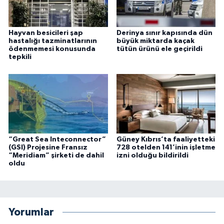
Hayvan besicileri şap
Derinya sınır kapısında dün
hastalığı tazminatlarının
büyük miktarda kaçak
ödenmemesi konusunda
tütün ürünü ele geçirildi
tepkili
“Great Sea Inteconnector”
Güney Kıbrıs’ta faaliyetteki
(GSI) Projesine Fransız
728 otelden 141’inin işletme
“Meridiam” şirketi de dahil
izni olduğu bildirildi
oldu
Yorumlar