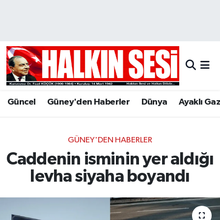
Nöbetçi Eczaneler
Hava Durumu
Trafik Durumu
Güncel
Güney'den Haberler
Dünya
Ayaklı Ga
Puan Durumu ve Fikstür
Tüm Manşetler
GÜNEY'DEN HABERLER
Caddenin isminin yer aldığı
Son Dakika Haberleri
levha siyaha boyandı
Haber Arşivi