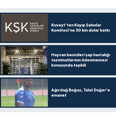
Kuveyt’ten Kayıp Şahıslar
Komitesi’ne 50 bin dolar katkı
Hayvan besicileri şap hastalığı
tazminatlarının ödenmemesi
konusunda tepkili
Ağırdağ Boğaz, Talat Dağer’e
emanet