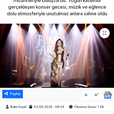
misafirleriyle buluşturdu. Yoğun katılımla
gerçekleşen konser gecesi, müzik ve eğlence
dolu atmosferiyle unutulmaz anlara sahne oldu
Paylaş
-
+
A
A
Bekir Soyel
02.06.2026 - 08:54
Okunma Süresi: 1 Dk