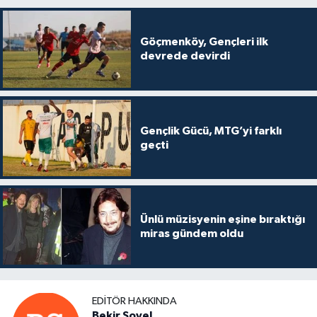
Göçmenköy, Gençleri ilk
devrede devirdi
Gençlik Gücü, MTG’yi farklı
geçti
Ünlü müzisyenin eşine bıraktığı
miras gündem oldu
EDITÖR HAKKINDA
Bekir Soyel