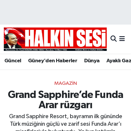
Nöbetçi Eczaneler
Hava Durumu
Trafik Durumu
Güncel
Güney'den Haberler
Dünya
Ayaklı Ga
Puan Durumu ve Fikstür
Tüm Manşetler
MAGAZIN
Grand Sapphire’de Funda
Son Dakika Haberleri
Arar rüzgarı
Haber Arşivi
Grand Sapphire Resort, bayramın ilk gününde
Türk müziğinin güçlü ve zarif sesi Funda Arar’ı