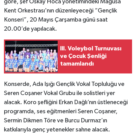
göre, şef Oskay Hoca yönetimindeki Mağusa
Kent Orkestrası'nın düzenleyeceği “Gençlik
Konseri”, 20 Mayıs Çarşamba günü saat
20.00’de yapılacak.
III. Voleybol Turnuvası
ve Çocuk Şenliği
tamamlandı
Konserde, Ada Işığı Gençlik Vokal Topluluğu ve
Seren Coşaner Vokal Grubu ile solistleri yer
alacak. Koro şefliğini Erkan Dağlı’nın üstleneceği
programda, ses eğitmenleri Seren Coşaner,
Sermin Dikmen Töre ve Burcu Durmaz’ın
katkılarıyla genç yetenekler sahne alacak.