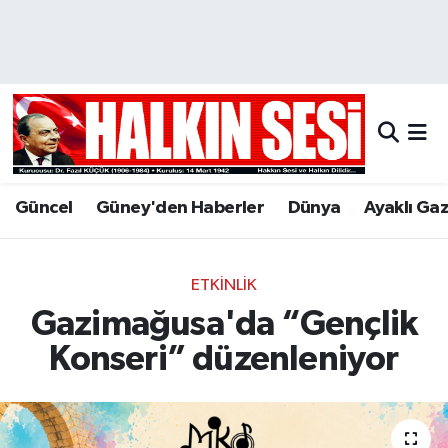
Nöbetçi Eczaneler
Hava Durumu
Trafik Durumu
Güncel
Güney'den Haberler
Dünya
Ayaklı Ga
Puan Durumu ve Fikstür
Tüm Manşetler
ETKINLIK
Gazimağusa'da “Gençlik
Son Dakika Haberleri
Konseri” düzenleniyor
Haber Arşivi