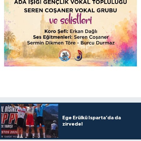
Ege Erülkü Isparta’da da
zirvede!