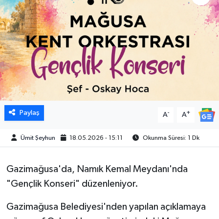
Paylaş
-
+
A
A
Ümit Şeyhun
18.05.2026 - 15:11
Okunma Süresi: 1 Dk
Gazimağusa'da, Namık Kemal Meydanı'nda
"Gençlik Konseri" düzenleniyor.
Gazimağusa Belediyesi'nden yapılan açıklamaya