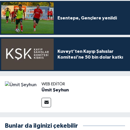
Esentepe, Gençlere yenildi
Kuveyt’ten Kayıp Şahıslar
Komitesi’ne 50 bin dolar katkı
WEB EDITÖR
Ümit Şeyhun
Bunlar da ilginizi çekebilir