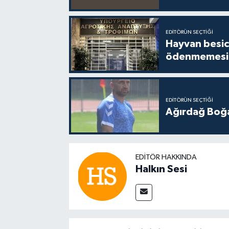
EDITÖRÜN SEÇTIĞI
Hayvan besici
ödenmemesi 
EDITÖRÜN SEÇTIĞI
Ağırdağ Boğa
EDITÖR HAKKINDA
Halkın Sesi