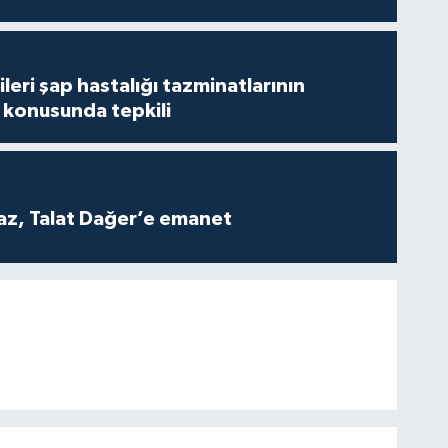
leri şap hastalığı tazminatlarının
konusunda tepkili
z, Talat Dağer’e emanet