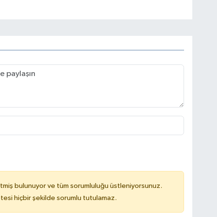
tmiş bulunuyor ve tüm sorumluluğu üstleniyorsunuz.
tesi hiçbir şekilde sorumlu tutulamaz.