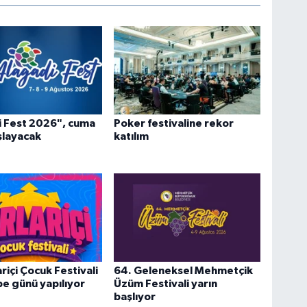
i Fest 2026", cuma
Poker festivaline rekor
şlayacak
katılım
riçi Çocuk Festivali
64. Geleneksel Mehmetçik
e günü yapılıyor
Üzüm Festivali yarın
başlıyor