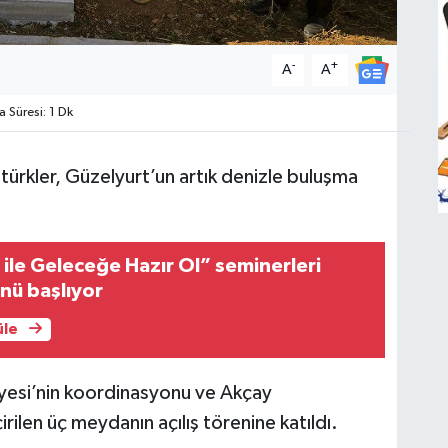
-
+
A
A
Süresi: 1 Dk
ürkler, Güzelyurt’un artık denizle buluşma
ile Geleceğe Hazır Ol” seminerleri
nü başlıyor
üle
yesi’nin koordinasyonu ve Akçay
irilen üç meydanın açılış törenine katıldı.