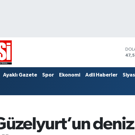
DOL
47,
EUR
55,
STER
Ayaklı Gazete
Spor
Ekonomi
Adli Haberler
Siya
64,
Güzelyurt’un deni