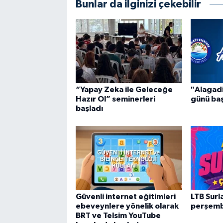
Bunlar da ilginizi çekebilir
“Yapay Zeka ile Geleceğe
"Alagad
Hazır Ol” seminerleri
günü ba
başladı
Güvenli internet eğitimleri
LTB Surla
ebeveynlere yönelik olarak
perşemb
BRT ve Telsim YouTube