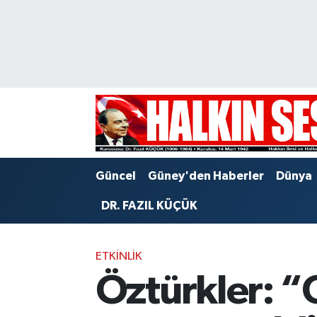
Nöbetçi Eczaneler
Hava Durumu
Trafik Durumu
Puan Durumu ve Fikstür
Güncel
Güney'den Haberler
Dünya
Tüm Manşetler
DR. FAZIL KÜÇÜK
Son Dakika Haberleri
ETKINLIK
Haber Arşivi
Öztürkler: “