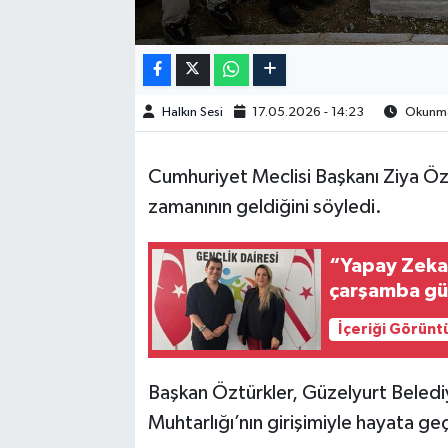
Halkın Sesi
17.05.2026 - 14:23
Okunma 
Cumhuriyet Meclisi Başkanı Ziya Özt
zamanının geldiğini söyledi.
“Yapay Zeka 
çarşamba gü
İçeriği Görünt
Başkan Öztürkler, Güzelyurt Beledi
Muhtarlığı’nın girişimiyle hayata geç