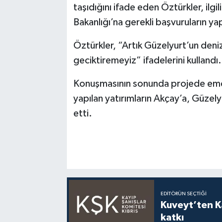
taşıdığını ifade eden Öztürkler, ilgil
Bakanlığı’na gerekli başvuruların yap
Öztürkler, “Artık Güzelyurt’un deni
geciktiremeyiz” ifadelerini kullandı.
Konuşmasının sonunda projede eme
yapılan yatırımların Akçay’a, Güzely
etti.
EDITÖRÜN SEÇTIĞI
Kuveyt’ten Ka
katkı