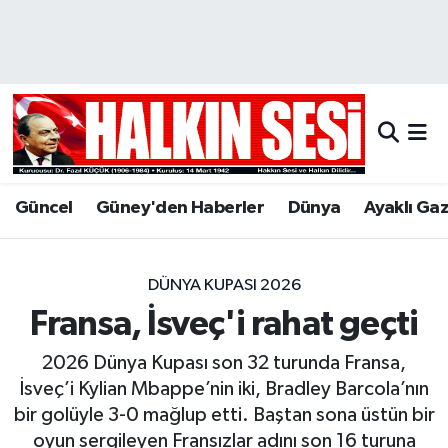
Nöbetçi Eczaneler
Hava Durumu
Trafik Durumu
Güncel
Güney'den Haberler
Dünya
Ayaklı Ga
Puan Durumu ve Fikstür
Tüm Manşetler
DÜNYA KUPASI 2026
Fransa, İsveç'i rahat geçti
Son Dakika Haberleri
2026 Dünya Kupası son 32 turunda Fransa,
Haber Arşivi
İsveç’i Kylian Mbappe’nin iki, Bradley Barcola’nın
bir golüyle 3-0 mağlup etti. Baştan sona üstün bir
oyun sergileyen Fransızlar adını son 16 turuna