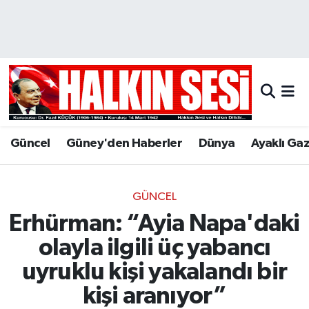
Nöbetçi Eczaneler
Hava Durumu
Trafik Durumu
Güncel
Güney'den Haberler
Dünya
Ayaklı Ga
Puan Durumu ve Fikstür
Tüm Manşetler
GÜNCEL
Erhürman: “Ayia Napa'daki
Son Dakika Haberleri
olayla ilgili üç yabancı
Haber Arşivi
uyruklu kişi yakalandı bir
kişi aranıyor”