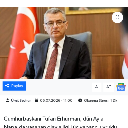
Paylaş
-
+
A
A
Ümit Şeyhun
06.07.2026 - 11:00
Okunma Süresi: 1 Dk
Cumhurbaşkanı Tufan Erhürman, dün Ayia
Napa'da yaşanan olayla ilgili üç yabancı uyruklu