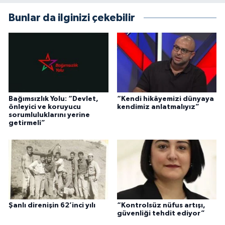
Bunlar da ilginizi çekebilir
Bağımsızlık Yolu: “Devlet,
“Kendi hikâyemizi dünyaya
önleyici ve koruyucu
kendimiz anlatmalıyız”
sorumluluklarını yerine
getirmeli”
Şanlı direnişin 62’inci yılı
“Kontrolsüz nüfus artışı,
güvenliği tehdit ediyor”