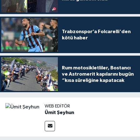
Trabzonspor’a Folcarelli'den
kötü haber
Rum motosikletliler, Bostancı
ve Astromerit kapılarını bugün
“kısa süreliğine kapatacak
WEB EDITÖR
Ümit Şeyhun