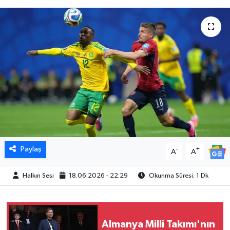
Paylaş
-
+
A
A
Halkın Sesi
18.06.2026 - 22:29
Okunma Süresi: 1 Dk
Almanya Milli Takımı'nın