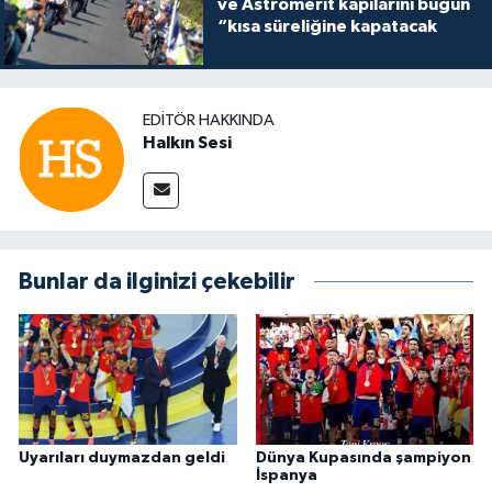
ve Astromerit kapılarını bugün
“kısa süreliğine kapatacak
EDITÖR HAKKINDA
Halkın Sesi
Bunlar da ilginizi çekebilir
Uyarıları duymazdan geldi
Dünya Kupasında şampiyon
İspanya