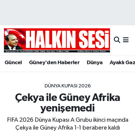
Nöbetçi Eczaneler
Hava Durumu
Trafik Durumu
Güncel
Güney'den Haberler
Dünya
Ayaklı Ga
Puan Durumu ve Fikstür
Tüm Manşetler
DÜNYA KUPASI 2026
Çekya ile Güney Afrika
Son Dakika Haberleri
yenişemedi
Haber Arşivi
FIFA 2026 Dünya Kupası A Grubu ikinci maçında
Çekya ile Güney Afrika 1-1 berabere kaldı