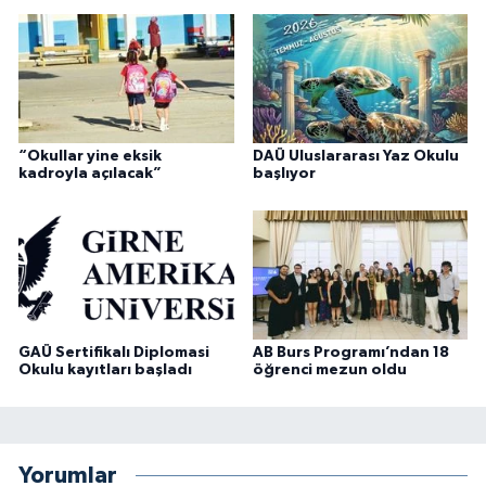
“Okullar yine eksik
DAÜ Uluslararası Yaz Okulu
kadroyla açılacak”
başlıyor
GAÜ Sertifikalı Diplomasi
AB Burs Programı’ndan 18
Okulu kayıtları başladı
öğrenci mezun oldu
Yorumlar