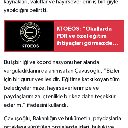
kaynakları, vakıflar ve hayırseverlerin iş birliğiyle
yapıldığını belirtti.
KTOEÖS: “Okullarda
PDR ve özel eğitim
ihtiyaçları görmezden
geliniyor”
Bu işbirliği ve koordinasyonu her alanda
vurguladıklarını da anımsatan Çavuşoğlu, “Bizler
için bir gurur vesilesidir. Eğitime katkı koyan tüm
belediyelerimize, hayırseverlerimize ve
paydaşlarımıza içtenlikle bir kez daha teşekkür
ederim.” ifadesini kullandı.
Çavuşoğlu, Bakanlığın ve hükümetin, paydaşlarla
ortaklaşa yürütülen projelerde idari, hukuki ve