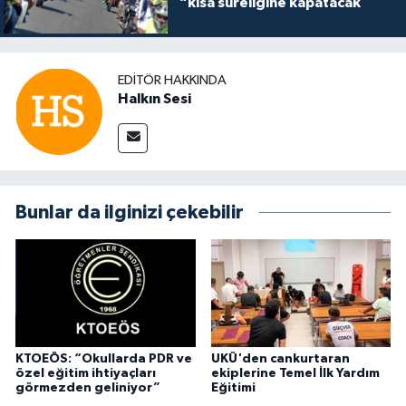
“kısa süreliğine kapatacak
EDITÖR HAKKINDA
Halkın Sesi
Bunlar da ilginizi çekebilir
KTOEÖS: “Okullarda PDR ve
UKÜ'den cankurtaran
özel eğitim ihtiyaçları
ekiplerine Temel İlk Yardım
görmezden geliniyor”
Eğitimi