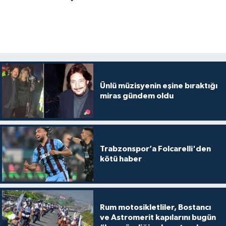
Ünlü müzisyenin eşine bıraktığı
miras gündem oldu
Trabzonspor’a Folcarelli'den
kötü haber
Rum motosikletliler, Bostancı
ve Astromerit kapılarını bugün