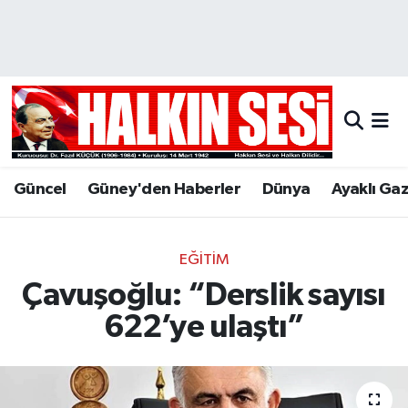
Nöbetçi Eczaneler
Hava Durumu
Trafik Durumu
Güncel
Güney'den Haberler
Dünya
Ayaklı Ga
Puan Durumu ve Fikstür
Tüm Manşetler
EĞİTİM
Çavuşoğlu: “Derslik sayısı
Son Dakika Haberleri
622’ye ulaştı”
Haber Arşivi