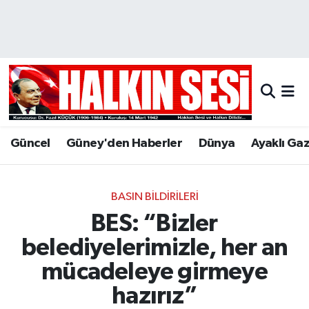
Nöbetçi Eczaneler
Hava Durumu
Trafik Durumu
Güncel
Güney'den Haberler
Dünya
Ayaklı Ga
Puan Durumu ve Fikstür
Tüm Manşetler
BASIN BILDIRILERI
BES: “Bizler
Son Dakika Haberleri
belediyelerimizle, her an
Haber Arşivi
mücadeleye girmeye
hazırız”