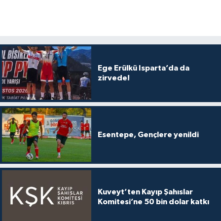
Ege Erülkü Isparta’da da
zirvede!
Esentepe, Gençlere yenildi
Kuveyt’ten Kayıp Şahıslar
Komitesi’ne 50 bin dolar katkı