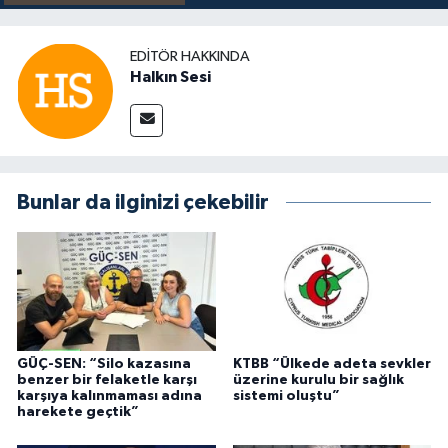
EDITÖR HAKKINDA
Halkın Sesi
Bunlar da ilginizi çekebilir
GÜÇ-SEN: “Silo kazasına
KTBB “Ülkede adeta sevkler
benzer bir felaketle karşı
üzerine kurulu bir sağlık
karşıya kalınmaması adına
sistemi oluştu”
harekete geçtik”