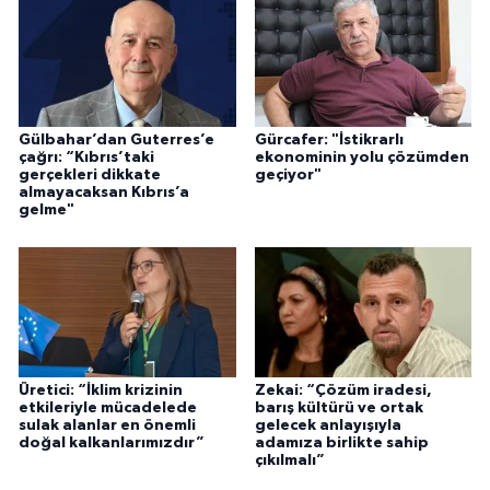
Gülbahar’dan Guterres’e
Gürcafer: "İstikrarlı
çağrı: “Kıbrıs’taki
ekonominin yolu çözümden
gerçekleri dikkate
geçiyor"
almayacaksan Kıbrıs’a
gelme"
Üretici: “İklim krizinin
Zekai: “Çözüm iradesi,
etkileriyle mücadelede
barış kültürü ve ortak
sulak alanlar en önemli
gelecek anlayışıyla
doğal kalkanlarımızdır”
adamıza birlikte sahip
çıkılmalı”