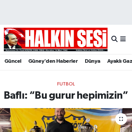
Nöbetçi Eczaneler
Hava Durumu
Trafik Durumu
Güncel
Güney'den Haberler
Dünya
Ayaklı Ga
Puan Durumu ve Fikstür
Tüm Manşetler
FUTBOL
Baflı: “Bu gurur hepimizin”
Son Dakika Haberleri
Haber Arşivi