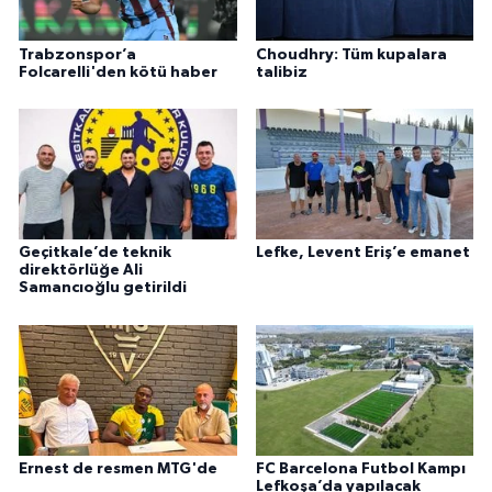
Trabzonspor’a
Choudhry: Tüm kupalara
Folcarelli'den kötü haber
talibiz
Geçitkale’de teknik
Lefke, Levent Eriş’e emanet
direktörlüğe Ali
Samancıoğlu getirildi
Ernest de resmen MTG'de
FC Barcelona Futbol Kampı
Lefkoşa’da yapılacak