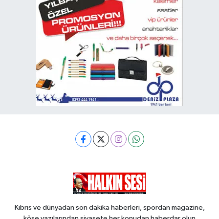
Kıbrıs ve dünyadan son dakika haberleri, spordan magazine,
köşe yazılarından siyasete her konudan haberdar olun