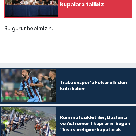
kupalara talibiz
Bu gurur hepimizin.
Trabzonspor’a Folcarelli'den
kötü haber
Rum motosikletliler, Bostancı
ve Astromerit kapılarını bugün
“kısa süreliğine kapatacak