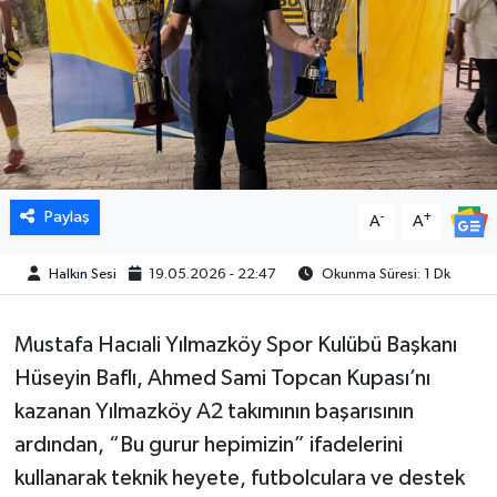
Paylaş
-
+
A
A
Halkın Sesi
19.05.2026 - 22:47
Okunma Süresi: 1 Dk
Mustafa Hacıali Yılmazköy Spor Kulübü Başkanı
Hüseyin Baflı, Ahmed Sami Topcan Kupası’nı
kazanan Yılmazköy A2 takımının başarısının
ardından, “Bu gurur hepimizin” ifadelerini
kullanarak teknik heyete, futbolculara ve destek