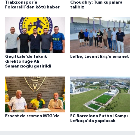
Trabzonspor’a
Choudhry: Tüm kupalara
Folcarelli'den kötü haber
talibiz
Geçitkale’de teknik
Lefke, Levent Eriş’e emanet
direktörlüğe Ali
Samancıoğlu getirildi
Ernest de resmen MTG'de
FC Barcelona Futbol Kampı
Lefkoşa’da yapılacak