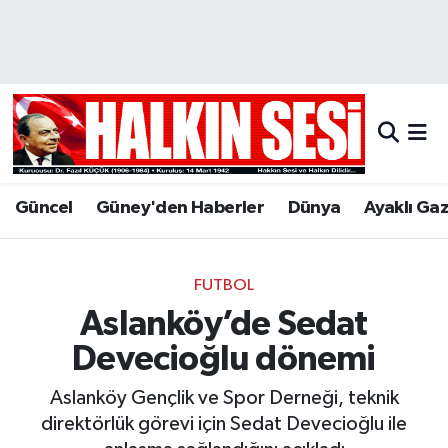
Nöbetçi Eczaneler
Hava Durumu
Trafik Durumu
Güncel
Güney'den Haberler
Dünya
Ayaklı Ga
Puan Durumu ve Fikstür
Tüm Manşetler
FUTBOL
Aslanköy’de Sedat
Son Dakika Haberleri
Devecioğlu dönemi
Haber Arşivi
Aslanköy Gençlik ve Spor Derneği, teknik
direktörlük görevi için Sedat Devecioğlu ile