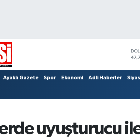
DO
47,
EU
55,
STE
Ayaklı Gazete
Spor
Ekonomi
Adli Haberler
Siya
64,
lerde uyuşturucu il