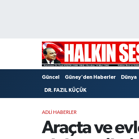
Nöbetçi Eczaneler
Hava Durumu
Trafik Durumu
Puan Durumu ve Fikstür
Güncel
Güney'den Haberler
Dünya
Tüm Manşetler
DR. FAZIL KÜÇÜK
Son Dakika Haberleri
ADLI HABERLER
Haber Arşivi
Araçta ve ev