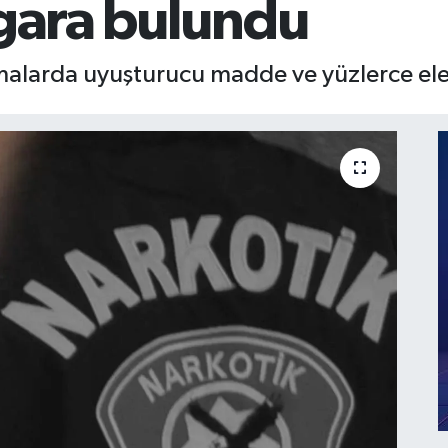
igara bulundu
amalarda uyuşturucu madde ve yüzlerce elekt