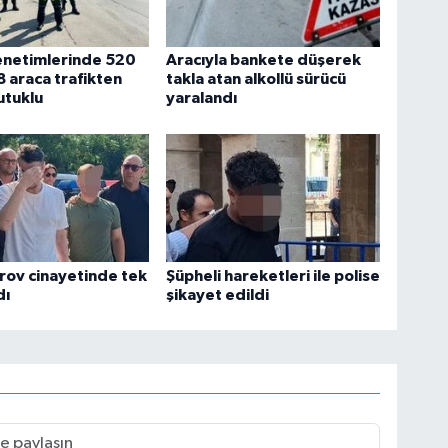
enetimlerinde 520
Aracıyla bankete düşerek
8 araca trafikten
takla atan alkollü sürücü
utuklu
yaralandı
rov cinayetinde tek
Şüpheli hareketleri ile polise
dı
şikayet edildi