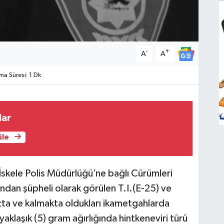
-
+
A
A
a Süresi: 1 Dk
lar
üle
İskele Polis Müdürlüğü’ne bağlı Cürümleri
ından şüpheli olarak görülen T.I.(E-25) ve
açta ve kalmakta oldukları ikametgahlarda
yaklaşık (5) gram ağırlığında hintkeneviri türü