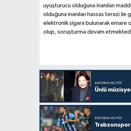
uyuşturucu olduğuna inanılan madde
olduğuna inanılan hassas terazi il
elektronik sigara bulunarak emare ol
olup, soruşturma devam etmektedi
EDITÖRÜN SEÇTIĞI
Ünlü müzisye
EDITÖRÜN SEÇTIĞI
Trabzonspor’