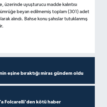
, üzerinde uyuşturucu madde kalıntısı
e gümrüğe beyan edilmemiş toplam (301) adet
arak alındı. Bahse konu şahıslar tutuklanmış
r.
nin eşine bıraktığı miras gündem oldu
a Folcarelli'den kötü haber