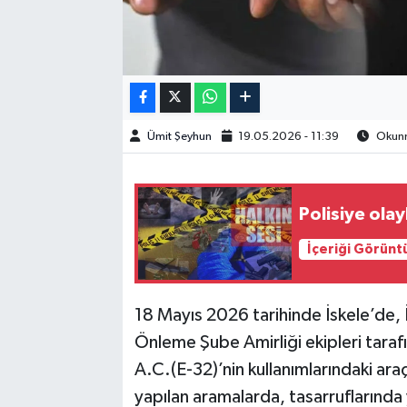
Ümit Şeyhun
19.05.2026 - 11:39
Okunm
Polisiye olay
İçeriği Görünt
18 Mayıs 2026 tarihinde İskele’de, 
Önleme Şube Amirliği ekipleri taraf
A.C.(E-32)’nin kullanımlarındaki ar
yapılan aramalarda, tasarruflarında 