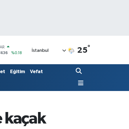
°
LAR
25
İstanbul
7436
%0.18
RO
2510
%0.32
RLİN
set
Eğitim
Vefat
4811
%0.38
e kaçak