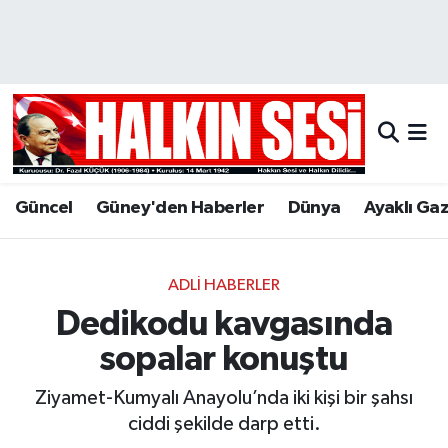
Nöbetçi Eczaneler
Hava Durumu
Trafik Durumu
Güncel
Güney'den Haberler
Dünya
Ayaklı Ga
Puan Durumu ve Fikstür
Tüm Manşetler
ADLI HABERLER
Dedikodu kavgasında
Son Dakika Haberleri
sopalar konuştu
Haber Arşivi
Ziyamet-Kumyalı Anayolu’nda iki kişi bir şahsı
ciddi şekilde darp etti.