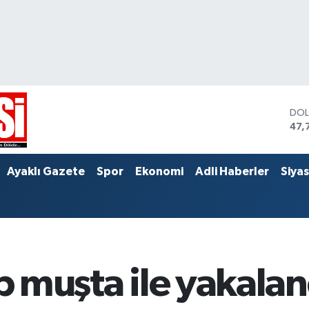
DO
47,
EU
55,
STE
Ayaklı Gazete
Spor
Ekonomi
Adli Haberler
Siya
64,
ıp muşta ile yakalan