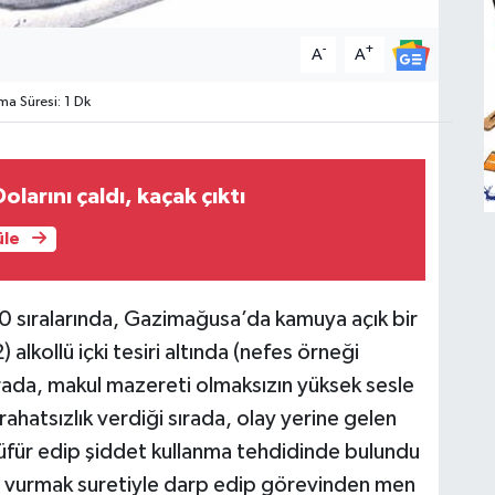
-
+
A
A
a Süresi: 1 Dk
Dolarını çaldı, kaçak çıktı
üle
0 sıralarında, Gazimağusa’da kamuya açık bir
lkollü içki tesiri altında (nefes örneği
rada, makul mazereti olmaksızın yüksek sesle
ahatsızlık verdiği sırada, olay yerine gelen
küfür edip şiddet kullanma tehdidinde bulundu
na vurmak suretiyle darp edip görevinden men