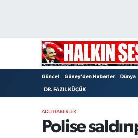
Nöbetçi Eczaneler
Hava Durumu
Trafik Durumu
Puan Durumu ve Fikstür
Güncel
Güney'den Haberler
Dünya
Tüm Manşetler
DR. FAZIL KÜÇÜK
Son Dakika Haberleri
ADLI HABERLER
Haber Arşivi
Polise saldır