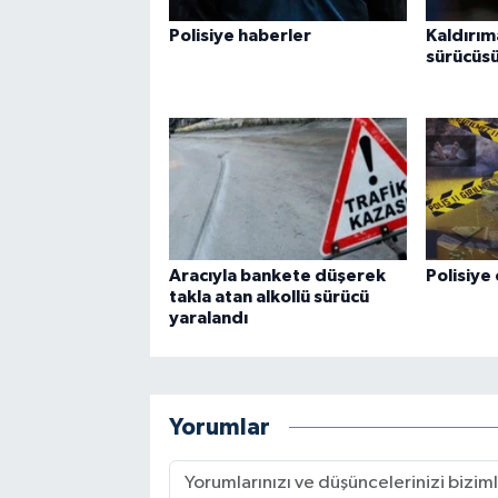
Polisiye haberler
Kaldırım
sürücüsü
Aracıyla bankete düşerek
Polisiye 
takla atan alkollü sürücü
yaralandı
Yorumlar