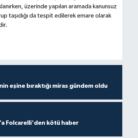
uklanırken, üzerinde yapılan aramada kanunsuz
p taşıdığı da tespit edilerek emare olarak
ir.
nin eşine bıraktığı miras gündem oldu
a Folcarelli'den kötü haber