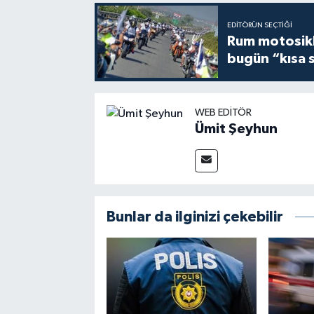
EDITÖRÜN SEÇTIĞI
Rum motosikle
bugün “kısa 
WEB EDITÖR
Ümit Şeyhun
Bunlar da ilginizi çekebilir