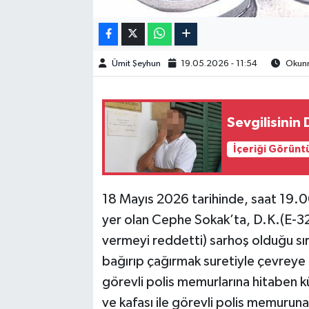
Ümit Şeyhun
19.05.2026 - 11:54
Okunm
Sevgilisinin 
İçeriği Görünt
18 Mayıs 2026 tarihinde, saat 19.0
yer olan Cephe Sokak’ta, D.K.(E-32) a
vermeyi reddetti) sarhoş olduğu sı
bağırıp çağırmak suretiyle çevreye r
görevli polis memurlarına hitaben 
ve kafası ile görevli polis memuru