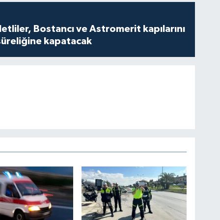
tliler, Bostancı ve Astromerit kapılarını
süreliğine kapatacak