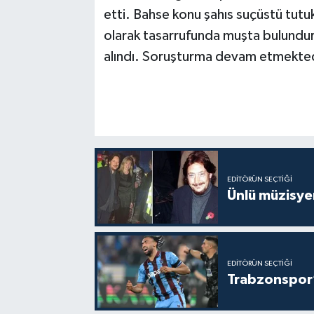
etti. Bahse konu şahıs suçüstü tut
olarak tasarrufunda muşta bulunduru
alındı. Soruşturma devam etmekted
EDITÖRÜN SEÇTIĞI
Ünlü müzisye
EDITÖRÜN SEÇTIĞI
Trabzonspor’