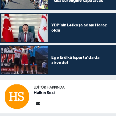
“kısa süreliğine kapatacak
YDP’nin Lefkoşa adayı Haraç
oldu
Ege Erülkü Isparta’da da
zirvede!
EDITÖR HAKKINDA
Halkın Sesi