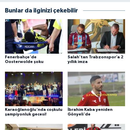
Bunlar da ilginizi çekebilir
Fenerbahçe'de
Salah’tan Trabzonspor’a 2
Oosterwolde şoku
yıllık imza
Karaoğlanoğlu'nda coşkulu
İbrahim Kaba yeniden
şampiyonluk gecesi!
Gönyeli'de