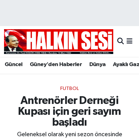
Nöbetçi Eczaneler
Hava Durumu
Trafik Durumu
Güncel
Güney'den Haberler
Dünya
Ayaklı Ga
Puan Durumu ve Fikstür
Tüm Manşetler
FUTBOL
Antrenörler Derneği
Son Dakika Haberleri
Kupası için geri sayım
Haber Arşivi
başladı
Geleneksel olarak yeni sezon öncesinde