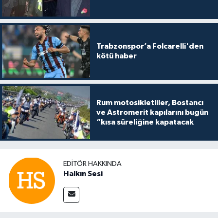
Trabzonspor’a Folcarelli'den
kötü haber
Rum motosikletliler, Bostancı
ve Astromerit kapılarını bugün
“kısa süreliğine kapatacak
EDITÖR HAKKINDA
Halkın Sesi