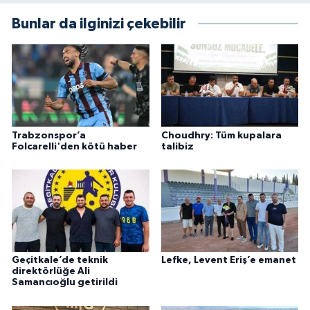
Bunlar da ilginizi çekebilir
Trabzonspor’a
Choudhry: Tüm kupalara
Folcarelli'den kötü haber
talibiz
Geçitkale’de teknik
Lefke, Levent Eriş’e emanet
direktörlüğe Ali
Samancıoğlu getirildi