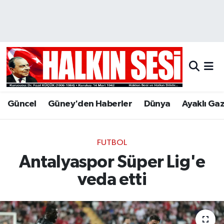
Nöbetçi Eczaneler
Hava Durumu
Trafik Durumu
Güncel
Güney'den Haberler
Dünya
Ayaklı Ga
Puan Durumu ve Fikstür
Tüm Manşetler
FUTBOL
Antalyaspor Süper Lig'e
Son Dakika Haberleri
veda etti
Haber Arşivi