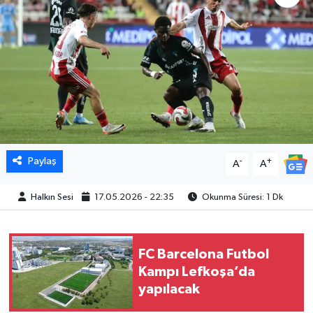
Paylaş
-
+
A
A
Halkın Sesi
17.05.2026 - 22:35
Okunma Süresi: 1 Dk
FC Barcelona Futbol
Kampı Lefkoşa’da
yapılacak