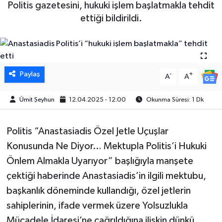
Politis gazetesini, hukuki işlem başlatmakla tehdit
ettiği bildirildi.
Paylaş
-
+
A
A
Ümit Şeyhun
12.04.2025 - 12:00
Okunma Süresi: 1 Dk
Politis “Anastasiadis Özel Jetle Uçuşlar
Konusunda Ne Diyor… Mektupla Politis’i Hukuki
Önlem Almakla Uyarıyor” başlığıyla manşete
çektiği haberinde Anastasiadis’in ilgili mektubu,
başkanlık döneminde kullandığı, özel jetlerin
sahiplerinin, ifade vermek üzere Yolsuzlukla
Mücadele İdaresi’ne çağrıldığına ilişkin dünkü