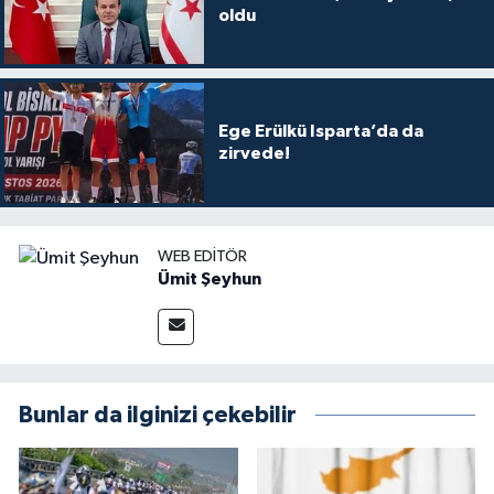
oldu
Ege Erülkü Isparta’da da
zirvede!
WEB EDITÖR
Ümit Şeyhun
Bunlar da ilginizi çekebilir