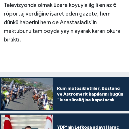
Televizyonda olmak üzere koyuyla ilgili en az 6
röportaj verdiğine işaret eden gazete, hem
dünkü haberini hem de Anastasiadis’in
mektubunu tam boyda yayınlayarak kararı okura
bıraktı.
Rum motosikletliler, Bostancı
ve Astromerit kapılarını bugün
“kısa süreliğine kapatacak
YDP’nin Lefkoşa adayı Haraç