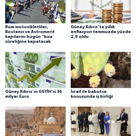
Rum motosikletliler,
Güney Kıbrıs'ta yıllık
Bostancı ve Astromerit
enflasyon temmuzda yüzde
kapılarını bugün “kısa
2,9 oldu
süreliğine kapatacak
Güney Kıbrıs’ın GSYİH’si 36
İsrail ile babutsa
milyar Euro
konusunda iş birliği