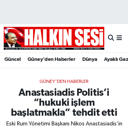
Nöbetçi Eczaneler
Hava Durumu
Trafik Durumu
Güncel
Güney'den Haberler
Dünya
Ayaklı Ga
Puan Durumu ve Fikstür
Tüm Manşetler
GÜNEY'DEN HABERLER
Anastasiadis Politis’i
Son Dakika Haberleri
“hukuki işlem
Haber Arşivi
başlatmakla” tehdit etti
Eski Rum Yönetimi Başkanı Nikos Anastasiadis’in