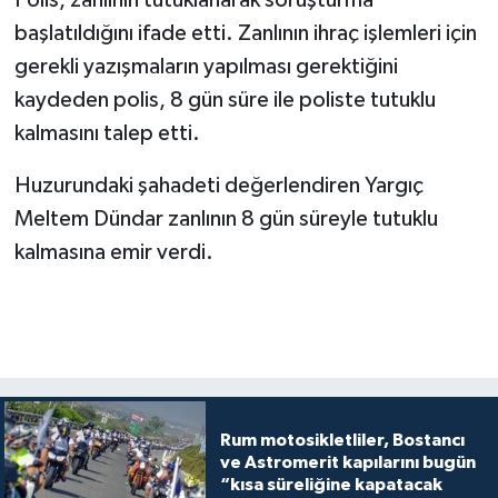
Polis, zanlının tutuklanarak soruşturma
başlatıldığını ifade etti. Zanlının ihraç işlemleri için
gerekli yazışmaların yapılması gerektiğini
kaydeden polis, 8 gün süre ile poliste tutuklu
kalmasını talep etti.
Huzurundaki şahadeti değerlendiren Yargıç
Meltem Dündar zanlının 8 gün süreyle tutuklu
kalmasına emir verdi.
Rum motosikletliler, Bostancı
ve Astromerit kapılarını bugün
“kısa süreliğine kapatacak