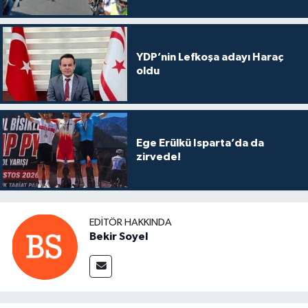
YDP’nin Lefkoşa adayı Haraç
oldu
Ege Erülkü Isparta’da da
zirvede!
EDITÖR HAKKINDA
Bekir Soyel