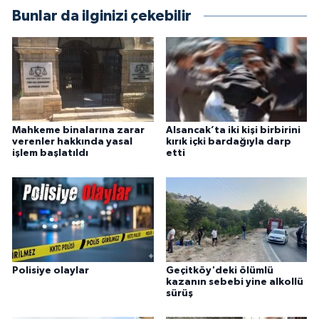
Bunlar da ilginizi çekebilir
Mahkeme binalarına zarar
Alsancak’ta iki kişi birbirini
verenler hakkında yasal
kırık içki bardağıyla darp
işlem başlatıldı
etti
Polisiye olaylar
Geçitköy'deki ölümlü
kazanın sebebi yine alkollü
sürüş