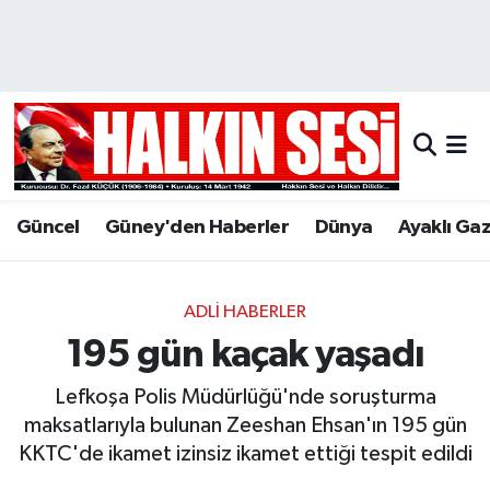
Nöbetçi Eczaneler
Hava Durumu
Trafik Durumu
Güncel
Güney'den Haberler
Dünya
Ayaklı Ga
Puan Durumu ve Fikstür
Tüm Manşetler
ADLI HABERLER
195 gün kaçak yaşadı
Son Dakika Haberleri
Lefkoşa Polis Müdürlüğü'nde soruşturma
Haber Arşivi
maksatlarıyla bulunan Zeeshan Ehsan'ın 195 gün
KKTC'de ikamet izinsiz ikamet ettiği tespit edildi