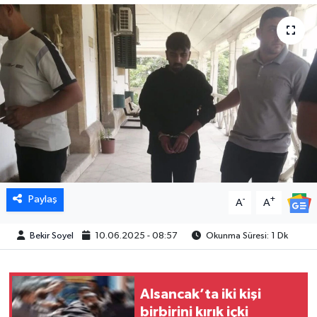
Paylaş
-
+
A
A
Bekir Soyel
10.06.2025 - 08:57
Okunma Süresi: 1 Dk
Alsancak’ta iki kişi
birbirini kırık içki