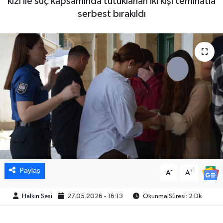
kızı ile suç kapsamında tutuklanan iki kişi teminatla
serbest bırakıldı
Paylaş
-
+
A
A
Halkın Sesi
27.05.2026 - 16:13
Okunma Süresi: 2 Dk