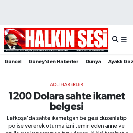
Nöbetçi Eczaneler
Hava Durumu
Trafik Durumu
Güncel
Güney'den Haberler
Dünya
Ayaklı Ga
Puan Durumu ve Fikstür
Tüm Manşetler
ADLI HABERLER
1200 Dolara sahte ikamet
Son Dakika Haberleri
belgesi
Haber Arşivi
Lefkoşa'da sahte ikametgah belgesi düzenletip
polise vererek oturma izni temin eden anne ve