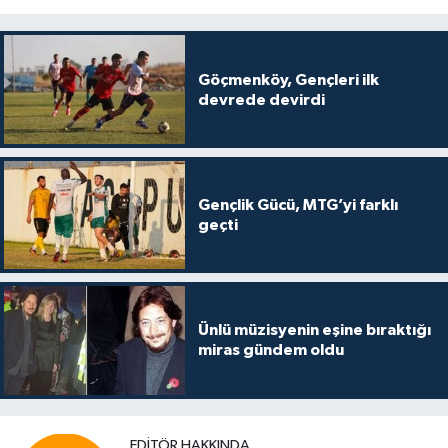
Göçmenköy, Gençleri ilk
devrede devirdi
Gençlik Gücü, MTG’yi farklı
geçti
Ünlü müzisyenin eşine bıraktığı
miras gündem oldu
EDITÖR HAKKINDA