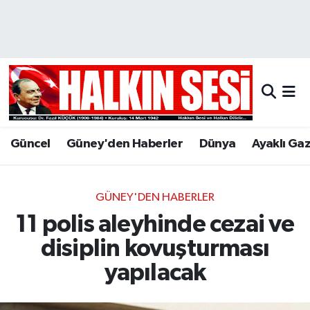
Nöbetçi Eczaneler
Hava Durumu
Trafik Durumu
Güncel
Güney'den Haberler
Dünya
Ayaklı Ga
Puan Durumu ve Fikstür
Tüm Manşetler
GÜNEY'DEN HABERLER
11 polis aleyhinde cezai ve
Son Dakika Haberleri
disiplin kovuşturması
Haber Arşivi
yapılacak