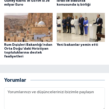
Güney Kıbrıs’ın GSYİH’si 36
İsrail ile babutsa
milyar Euro
konusunda iş birliği
Rum Dışişleri Bakanlığı’ndan
Yeni bakanlar yemin etti
Orta Doğu’daki Hıristiyan
topluluklarına destek
faaliyetleri
Yorumlar