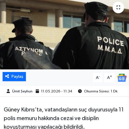
Paylaş
-
+
A
A
Ümit Şeyhun
11.05.2026 - 11:34
Okunma Süresi: 1 Dk
Güney Kıbrıs’ta, vatandaşların
suç duyurusuyla
11
polis memuru hakkında cezai ve disiplin
kovuşturması yapılacağı bildirildi.