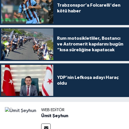
Trabzonspor’a Folcarelli'den
kötü haber
Rum motosikletliler, Bostancı
ve Astromerit kapılarını bugün
“kısa süreliğine kapatacak
YDP’nin Lefkoşa adayı Haraç
oldu
WEB EDITÖR
Ümit Şeyhun