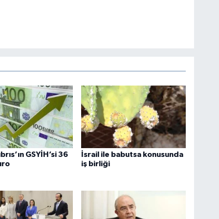
brıs’ın GSYİH’si 36
İsrail ile babutsa konusunda
uro
iş birliği