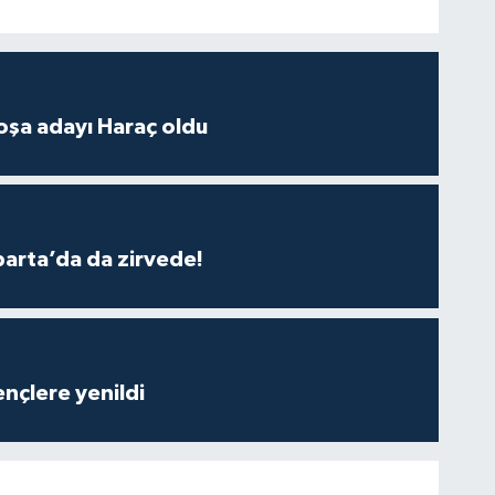
oşa adayı Haraç oldu
parta’da da zirvede!
nçlere yenildi