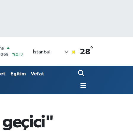
°
AR
28
İstanbul
7069
%0.17
O
0265
%0.01
RLİN
set
Eğitim
Vefat
1897
%0.02
 geçici"