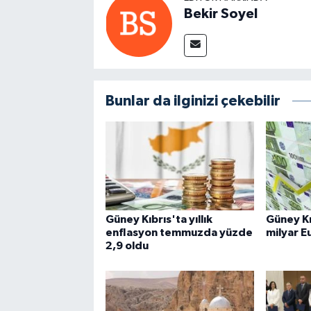
Bekir Soyel
Bunlar da ilginizi çekebilir
Güney Kıbrıs'ta yıllık
Güney Kı
enflasyon temmuzda yüzde
milyar E
2,9 oldu