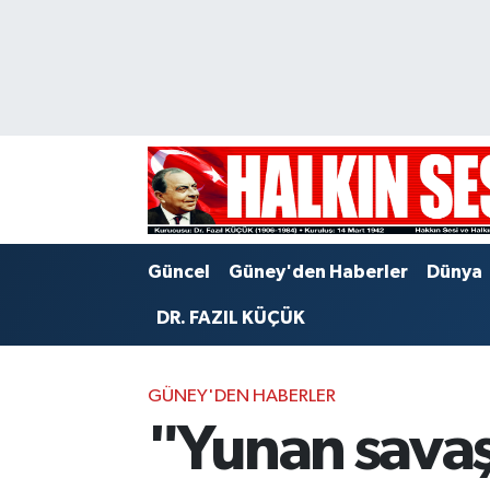
Nöbetçi Eczaneler
Hava Durumu
Trafik Durumu
Puan Durumu ve Fikstür
Güncel
Güney'den Haberler
Dünya
Tüm Manşetler
DR. FAZIL KÜÇÜK
Son Dakika Haberleri
GÜNEY'DEN HABERLER
Haber Arşivi
"Yunan savaş 