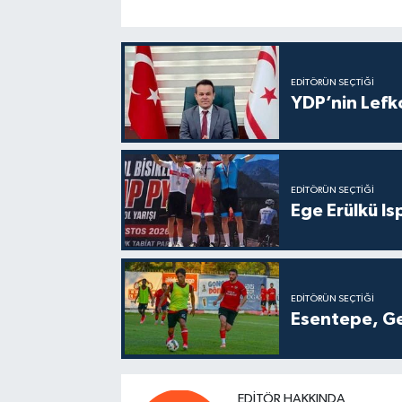
EDITÖRÜN SEÇTIĞI
YDP’nin Lefk
EDITÖRÜN SEÇTIĞI
Ege Erülkü Is
EDITÖRÜN SEÇTIĞI
Esentepe, Ge
EDITÖR HAKKINDA