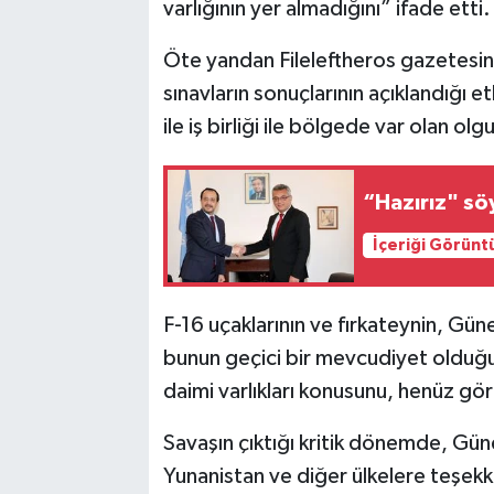
varlığının yer almadığını” ifade etti.
Öte yandan Fileleftheros gazetesine
sınavların sonuçlarının açıklandığı 
ile iş birliği ile bölgede var olan olg
“Hazırız" sö
İçeriği Görünt
F-16 uçaklarının ve fırkateynin, Gü
bunun geçici bir mevcudiyet olduğun
daimi varlıkları konusunu, henüz gör
Savaşın çıktığı kritik dönemde, Güne
Yunanistan ve diğer ülkelere teşekkü