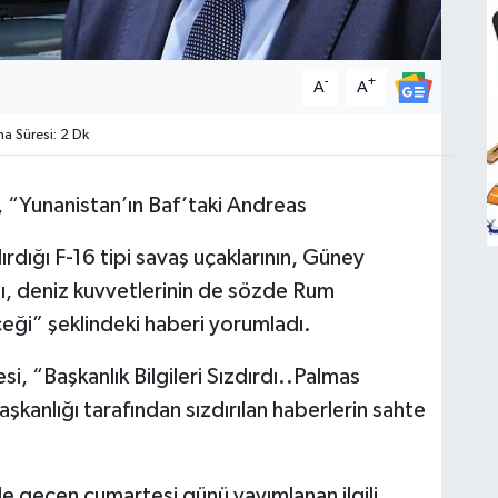
-
+
A
A
 Süresi: 2 Dk
 “Yunanistan’ın Baf’taki Andreas
dığı F-16 tipi savaş uçaklarının, Güney
cağı, deniz kuvvetlerinin de sözde Rum
i” şeklindeki haberi yorumladı.
, “Başkanlık Bilgileri Sızdırdı..Palmas
aşkanlığı tarafından sızdırılan haberlerin sahte
e geçen cumartesi günü yayımlanan ilgili