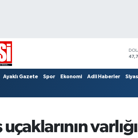
DOL
47,
EUR
55,
STE
Ayaklı Gazete
Spor
Ekonomi
Adli Haberler
Siya
64,
uçaklarının varlığı