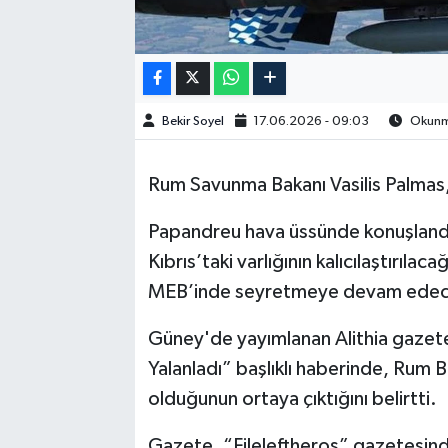
Bekir Soyel
17.06.2026 - 09:03
Okunma
Rum Savunma Bakanı Vasilis Palmas,
Papandreu hava üssünde konuşlandır
Kıbrıs’taki varlığının kalıcılaştırıla
MEB’inde seyretmeye devam edeceğ
Güney'de yayımlanan Alithia gazetesi
Yalanladı” başlıklı haberinde, Rum B
olduğunun ortaya çıktığını belirtti.
Gazete, “Fileleftheros” gazetesind