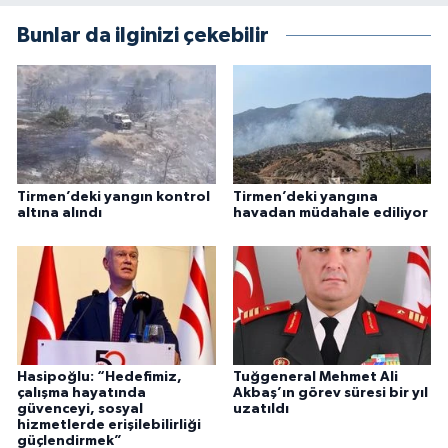
Bunlar da ilginizi çekebilir
Tirmen’deki yangın kontrol
Tirmen’deki yangına
altına alındı
havadan müdahale ediliyor
Hasipoğlu: “Hedefimiz,
Tuğgeneral Mehmet Ali
çalışma hayatında
Akbaş’ın görev süresi bir yıl
güvenceyi, sosyal
uzatıldı
hizmetlerde erişilebilirliği
güçlendirmek”