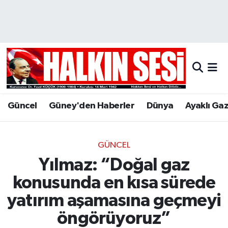
Nöbetçi Eczaneler
Hava Durumu
Trafik Durumu
Güncel
Güney'den Haberler
Dünya
Ayaklı Ga
Puan Durumu ve Fikstür
Tüm Manşetler
GÜNCEL
Yılmaz: “Doğal gaz
Son Dakika Haberleri
konusunda en kısa sürede
Haber Arşivi
yatırım aşamasına geçmeyi
öngörüyoruz”