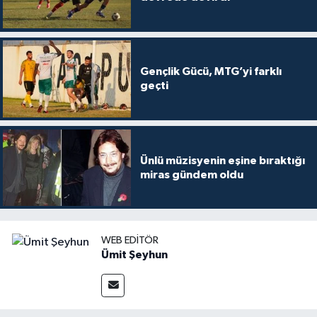
Gençlik Gücü, MTG’yi farklı
geçti
Ünlü müzisyenin eşine bıraktığı
miras gündem oldu
WEB EDITÖR
Ümit Şeyhun