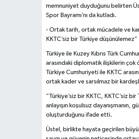
memnuniyet duyduğunu belirten Üst
Spor Bayramı’nı da kutladı.
- Ortak tarih, ortak mücadele ve ka
KKTC’siz bir Türkiye düşünülemez”
Türkiye ile Kuzey Kıbrıs Türk Cumhuriy
arasındaki diplomatik ilişkilerin ço
Türkiye Cumhuriyeti ile KKTC arasınd
ortak kader ve sarsılmaz bir kardeş
“Türkiye’siz bir KKTC, KKTC’siz bir
anlayışın koşulsuz dayanışmanın, güç
oluşturduğunu ifade etti.
Üstel, birlikte hayata geçirilen büyü
saygı ve güvenin neticesinde ortaya 