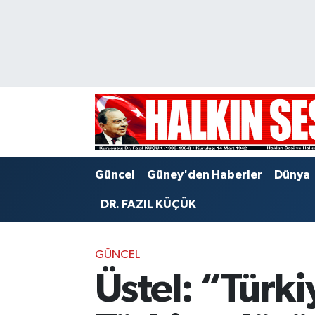
Nöbetçi Eczaneler
Hava Durumu
Trafik Durumu
Puan Durumu ve Fikstür
Güncel
Güney'den Haberler
Dünya
Tüm Manşetler
DR. FAZIL KÜÇÜK
Son Dakika Haberleri
GÜNCEL
Haber Arşivi
Üstel: “Türki