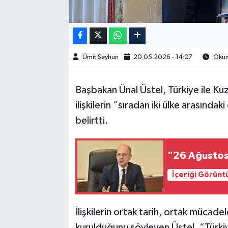
Ümit Şeyhun
20.05.2026 - 14:07
Okunm
Başbakan
Ünal Üstel
, Türkiye ile K
ilişkilerin “sıradan iki ülke arasında
belirtti.
"26 Ağustos 
İçeriği Görünt
İlişkilerin ortak tarih, ortak mücade
kurulduğunu söyleyen Üstel, “Türkiy