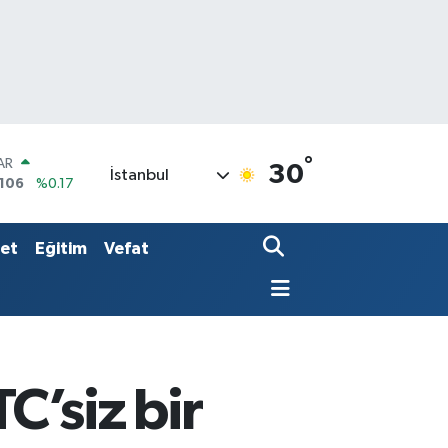
°
O
30
İstanbul
652
%0.27
LİN
4046
%0.35
AR
set
Eğitim
Vefat
7106
%0.17
C’siz bir