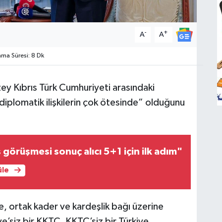
-
+
A
A
a Süresi: 8 Dk
uzey Kıbrıs Türk Cumhuriyeti arasındaki
ki diplomatik ilişkilerin çok ötesinde” olduğunu
görüşmesi sonuç alıcı 5+1 için ilk adım"
üle
le, ortak kader ve kardeşlik bağı üzerine
e’siz bir KKTC, KKTC’siz bir Türkiye