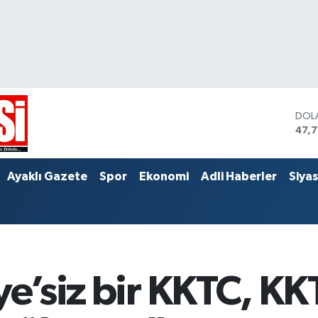
EUR
55,1
STER
64,
DOL
Ayaklı Gazete
Spor
Ekonomi
Adli Haberler
Siya
47,
ye’siz bir KKTC, KKT