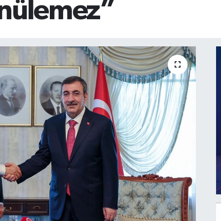
ünülemez”