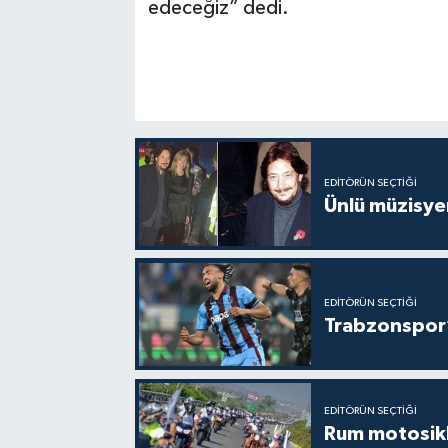
edeceğiz” dedi.
EDITÖRÜN SEÇTIĞI
Ünlü müzisye
EDITÖRÜN SEÇTIĞI
Trabzonspor’
EDITÖRÜN SEÇTIĞI
Rum motosikle