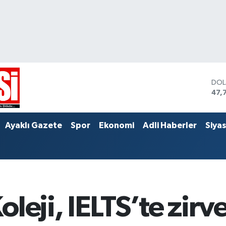
DO
47,
EU
55,
STE
Ayaklı Gazete
Spor
Ekonomi
Adli Haberler
Siya
64,
leji, IELTS’te zirv