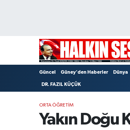
Nöbetçi Eczaneler
Hava Durumu
Trafik Durumu
Puan Durumu ve Fikstür
Güncel
Güney'den Haberler
Dünya
Tüm Manşetler
DR. FAZIL KÜÇÜK
Son Dakika Haberleri
ORTA ÖĞRETIM
Haber Arşivi
Yakın Doğu Ko