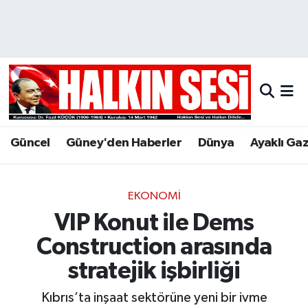
Nöbetçi Eczaneler
Hava Durumu
Trafik Durumu
Güncel
Güney'den Haberler
Dünya
Ayaklı Ga
Puan Durumu ve Fikstür
Tüm Manşetler
EKONOMI
VIP Konut ile Dems
Son Dakika Haberleri
Construction arasında
Haber Arşivi
stratejik işbirliği
Kıbrıs’ta inşaat sektörüne yeni bir ivme