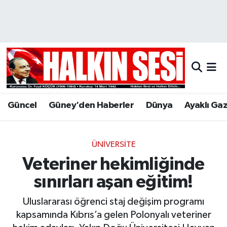
Nöbetçi Eczaneler
Hava Durumu
Trafik Durumu
Güncel
Güney'den Haberler
Dünya
Ayaklı Ga
Puan Durumu ve Fikstür
Tüm Manşetler
ÜNIVERSITE
Veteriner hekimliğinde
Son Dakika Haberleri
sınırları aşan eğitim!
Haber Arşivi
Uluslararası öğrenci staj değişim programı
kapsamında Kıbrıs’a gelen Polonyalı veteriner