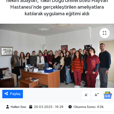
hekim adayları, Yakın Doğu Üniversitesi Hayvan
Hastanesi’nde gerçekleştirilen ameliyatlara
katılarak uygulama eğitimi aldı
Paylaş
-
+
A
A
Halkın Sesi
20.03.2025 - 16:29
Okunma Süresi: 4 Dk