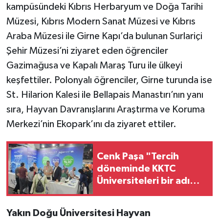
kampüsündeki Kıbrıs Herbaryum ve Doğa Tarihi
Müzesi, Kıbrıs Modern Sanat Müzesi ve Kıbrıs
Araba Müzesi ile Girne Kapı’da bulunan Surlariçi
Şehir Müzesi’ni ziyaret eden öğrenciler
Gazimağusa ve Kapalı Maraş Turu ile ülkeyi
keşfettiler. Polonyalı öğrenciler, Girne turunda ise
St. Hilarion Kalesi ile Bellapais Manastırı’nın yanı
sıra, Hayvan Davranışlarını Araştırma ve Koruma
Merkezi’nin Ekopark’ını da ziyaret ettiler.
Cenk Paşa "Tercih
döneminde KKTC
Üniversiteleri bir adım
önde"
Yakın Doğu Üniversitesi Hayvan