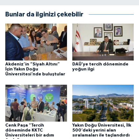
Bunlar da ilginizi çekebilir
Akdeniz’in “Siyah Altını”
DAÜ’ye tercih döneminde
İçin Yakın Doğu
yoğun ilgi
Üniversitesi’nde buluştular
Cenk Paşa "Tercih
Yakın Doğu Üniversitesi, İlk
döneminde KKTC
500’deki yerini alan
Üniversiteleri bir adım
sıralamaları ile taçlandırdı