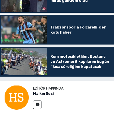
miras gündem oldu
Trabzonspor’a Folcarelli'den
kötü haber
Rum motosikletliler, Bostancı
ve Astromerit kapılarını bugün
“kısa süreliğine kapatacak
EDITÖR HAKKINDA
Halkın Sesi