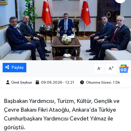
Paylaş
-
+
A
A
Ümit Şeyhun
09.06.2026 - 12:21
Okunma Süresi: 1 Dk
Başbakan Yardımcısı, Turizm, Kültür, Gençlik ve
Çevre Bakanı Fikri Ataoğlu, Ankara’da Türkiye
Cumhurbaşkanı Yardımcısı Cevdet Yılmaz ile
görüştü.