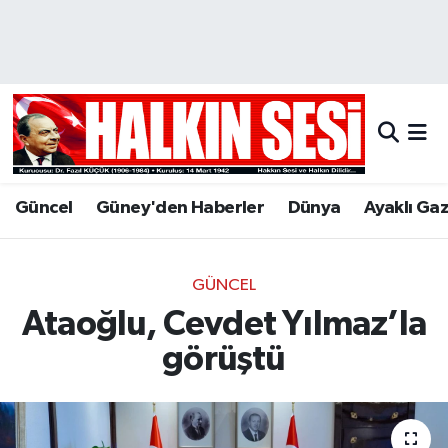
Nöbetçi Eczaneler
Hava Durumu
Trafik Durumu
Güncel
Güney'den Haberler
Dünya
Ayaklı Ga
Puan Durumu ve Fikstür
Tüm Manşetler
GÜNCEL
Ataoğlu, Cevdet Yılmaz’la
Son Dakika Haberleri
görüştü
Haber Arşivi