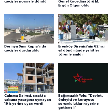
geçişler normale döndü
Genel Koordinatörü M.
Ergün Olgun oldu
Derinya Sınır Kapısı’nda
Erenköy Direnişi’nin 62’nci
geçişler durduruldu
yıl dönümünde şehitler
törenle anıldı
Çalışma Dairesi, sıcakta
Bağımsızlık Yolu: “Devlet,
çalışma yasağına uymayan
önleyici ve koruyucu
19 iş yerine uyarı verdi
sorumluluklarını yerine
getirmeli”